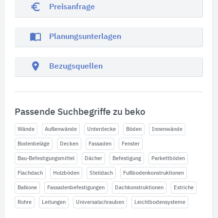
euro_symbol
Preisanfrage
import_contacts
Planungsunterlagen
location_on
Bezugsquellen
Passende Suchbegriffe zu beko
Wände
Außenwände
Unterdecke
Böden
Innenwände
Bodenbeläge
Decken
Fassaden
Fenster
Bau-Befestigungsmittel
Dächer
Befestigung
Parkettböden
Flachdach
Holzböden
Steildach
Fußbodenkonstruktionen
Balkone
Fassadenbefestigungen
Dachkonstruktionen
Estriche
Rohre
Leitungen
Universalschrauben
Leichtbodensysteme