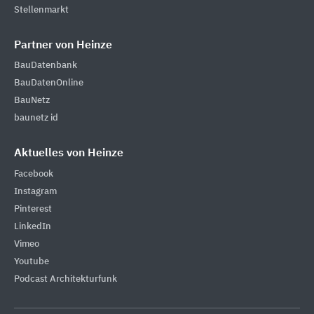
Stellenmarkt
Partner von Heinze
BauDatenbank
BauDatenOnline
BauNetz
baunetz id
Aktuelles von Heinze
Facebook
Instagram
Pinterest
LinkedIn
Vimeo
Youtube
Podcast Architekturfunk