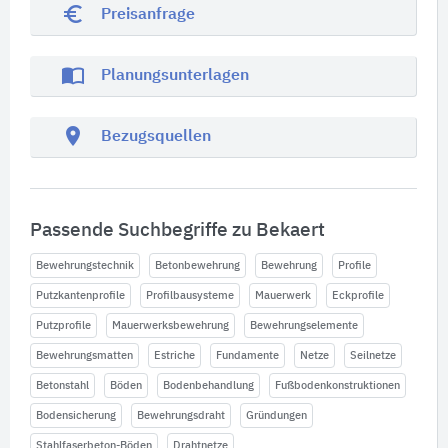
euro_symbol
Preisanfrage
import_contacts
Planungsunterlagen
location_on
Bezugsquellen
Passende Suchbegriffe zu Bekaert
Bewehrungstechnik
Betonbewehrung
Bewehrung
Profile
Putzkantenprofile
Profilbausysteme
Mauerwerk
Eckprofile
Putzprofile
Mauerwerksbewehrung
Bewehrungselemente
Bewehrungsmatten
Estriche
Fundamente
Netze
Seilnetze
Betonstahl
Böden
Bodenbehandlung
Fußbodenkonstruktionen
Bodensicherung
Bewehrungsdraht
Gründungen
Stahlfaserbeton-Böden
Drahtnetze