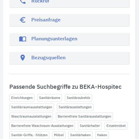
phone
Rückruf
euro_symbol
Preisanfrage
import_contacts
Planungsunterlagen
location_on
Bezugsquellen
Passende Suchbegriffe zu BEKA-Hospitec
Einrichtungen
Sanitärräume
Sanitärzubehör
Sanitärraumausstattungen
Sanitärausstattungen
Waschraumausstattungen
Barrierefreie Sanitärausstattungen
Barrierefreie Waschraum-Ausstattungen
Sanitärhalter
Einzelmöbel
Sanitär-Griffe, -Stützen
Möbel
Sanitärhaken
Haken