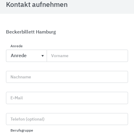
Kontakt aufnehmen
Beckerbillett Hamburg
Zugangskontrolle mit Toren, Drehkreuzen und
Anrede
Schranken
Vorname
Heras
Nachname
E-Mail
Telefon (optional)
Berufsgruppe