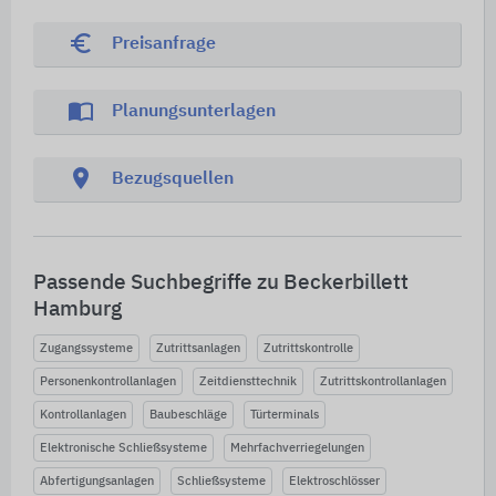
euro_symbol
Preisanfrage
import_contacts
Planungsunterlagen
location_on
Bezugsquellen
Passende Suchbegriffe zu Beckerbillett
Hamburg
Zugangssysteme
Zutrittsanlagen
Zutrittskontrolle
Personenkontrollanlagen
Zeitdiensttechnik
Zutrittskontrollanlagen
Kontrollanlagen
Baubeschläge
Türterminals
Elektronische Schließsysteme
Mehrfachverriegelungen
Abfertigungsanlagen
Schließsysteme
Elektroschlösser