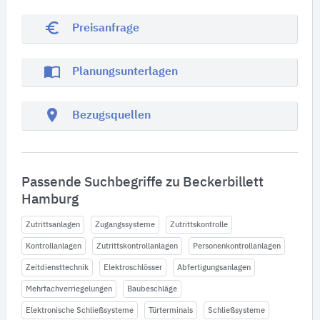
euro_symbol
Preisanfrage
import_contacts
Planungsunterlagen
location_on
Bezugsquellen
Passende Suchbegriffe zu Beckerbillett
Hamburg
Zutrittsanlagen
Zugangssysteme
Zutrittskontrolle
Kontrollanlagen
Zutrittskontrollanlagen
Personenkontrollanlagen
Zeitdiensttechnik
Elektroschlösser
Abfertigungsanlagen
Mehrfachverriegelungen
Baubeschläge
Elektronische Schließsysteme
Türterminals
Schließsysteme