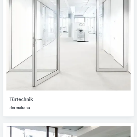
Türtechnik
dormakaba