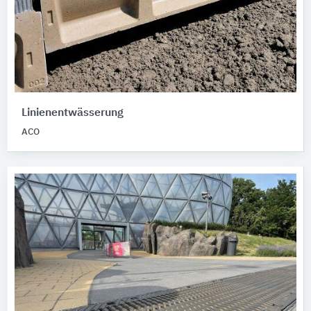
Linienentwässerung
ACO