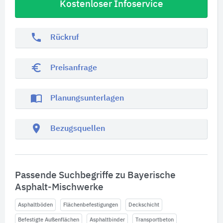
Kostenloser Infoservice
phone
Rückruf
euro_symbol
Preisanfrage
import_contacts
Planungsunterlagen
location_on
Bezugsquellen
Passende Suchbegriffe zu Bayerische
Asphalt-Mischwerke
Asphaltböden
Flächenbefestigungen
Deckschicht
Befestigte Außenflächen
Asphaltbinder
Transportbeton