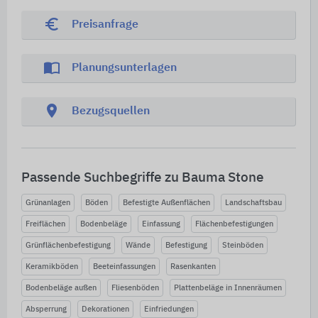
euro_symbol
Preisanfrage
import_contacts
Planungsunterlagen
location_on
Bezugsquellen
Passende Suchbegriffe zu Bauma Stone
Grünanlagen
Böden
Befestigte Außenflächen
Landschaftsbau
Freiflächen
Bodenbeläge
Einfassung
Flächenbefestigungen
Grünflächenbefestigung
Wände
Befestigung
Steinböden
Keramikböden
Beeteinfassungen
Rasenkanten
Bodenbeläge außen
Fliesenböden
Plattenbeläge in Innenräumen
Absperrung
Dekorationen
Einfriedungen