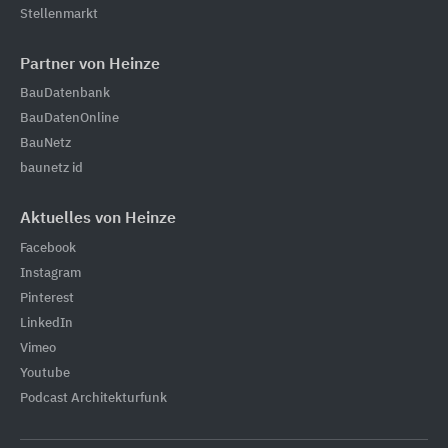
Stellenmarkt
Partner von Heinze
BauDatenbank
BauDatenOnline
BauNetz
baunetz id
Aktuelles von Heinze
Facebook
Instagram
Pinterest
LinkedIn
Vimeo
Youtube
Podcast Architekturfunk