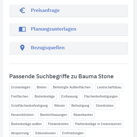
euro_symbol
Preisanfrage
import_contacts
Planungsunterlagen
location_on
Bezugsquellen
Passende Suchbegriffe zu Bauma Stone
Grünanlagen
Böden
Befestigte Außenflächen
Landschaftsbau
Freiflächen
Bodenbeläge
Einfassung
Flächenbefestigungen
Grünflächenbefestigung
Wände
Befestigung
Steinböden
Keramikböden
Beeteinfassungen
Rasenkanten
Bodenbeläge außen
Fliesenböden
Plattenbeläge in Innenräumen
Absperrung
Dekorationen
Einfriedungen