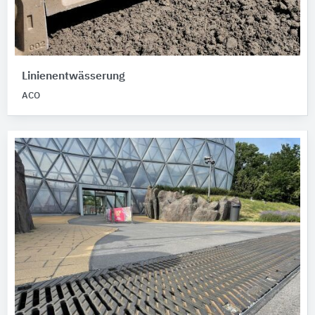
Linienentwässerung
ACO