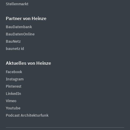
Stellenmarkt
Partner von Heinze
BauDatenbank
BauDatenOnline
BauNetz
baunetz id
Aktuelles von Heinze
Facebook
Instagram
Pinterest
LinkedIn
Vimeo
Youtube
Podcast Architekturfunk