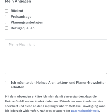
Mein Anliegen
Rückruf
Preisanfrage
Planungsunterlagen
Bezugsquellen
Meine Nachricht
Ich möchte den Heinze Architekten- und Planer-Newsletter
Ablauftechnik für Innen und Außen
erhalten.
KESSEL Entwässerungstechnik
Mit dem Absenden erkläre ich mich damit einverstanden, dass die
Heinze GmbH meine Kontaktdaten und Bürodaten zum Kundenservice
speichert und diese an den Empfänger übermittelt. Die Einwilligung kann
ich jederzeit widerrufen. Näheres erläutert der
Datenschutzhinweis
.