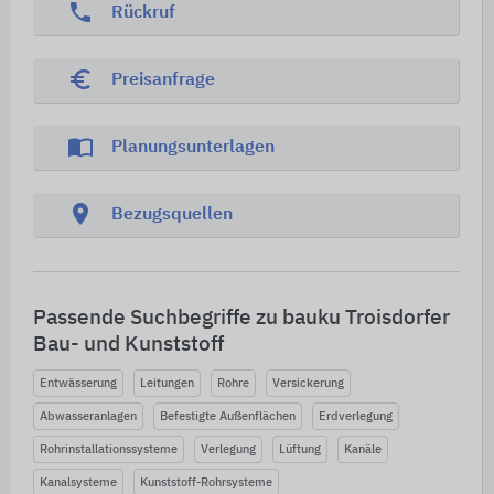
phone
Rückruf
euro_symbol
Preisanfrage
import_contacts
Planungsunterlagen
location_on
Bezugsquellen
Passende Suchbegriffe zu bauku Troisdorfer
Bau- und Kunststoff
Entwässerung
Leitungen
Rohre
Versickerung
Abwasseranlagen
Befestigte Außenflächen
Erdverlegung
Rohrinstallationssysteme
Verlegung
Lüftung
Kanäle
Kanalsysteme
Kunststoff-Rohrsysteme