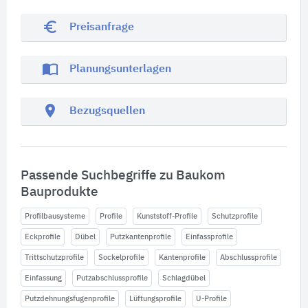
euro_symbol
Preisanfrage
import_contacts
Planungsunterlagen
location_on
Bezugsquellen
Passende Suchbegriffe zu Baukom
Bauprodukte
Profilbausysteme
Profile
Kunststoff-Profile
Schutzprofile
Eckprofile
Dübel
Putzkantenprofile
Einfassprofile
Trittschutzprofile
Sockelprofile
Kantenprofile
Abschlussprofile
Einfassung
Putzabschlussprofile
Schlagdübel
Putzdehnungsfugenprofile
Lüftungsprofile
U-Profile