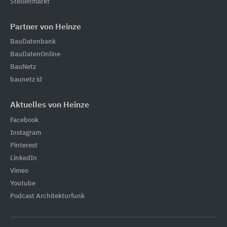
Stellenmarkt
Partner von Heinze
BauDatenbank
BauDatenOnline
BauNetz
baunetz id
Aktuelles von Heinze
Facebook
Instagram
Pinterest
LinkedIn
Vimeo
Youtube
Podcast Architekturfunk