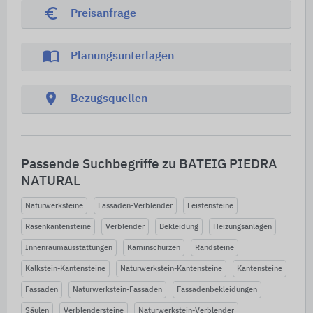
euro_symbol
Preisanfrage
import_contacts
Planungsunterlagen
location_on
Bezugsquellen
Passende Suchbegriffe zu BATEIG PIEDRA
NATURAL
Naturwerksteine
Fassaden-Verblender
Leistensteine
Rasenkantensteine
Verblender
Bekleidung
Heizungsanlagen
Innenraumausstattungen
Kaminschürzen
Randsteine
Kalkstein-Kantensteine
Naturwerkstein-Kantensteine
Kantensteine
Fassaden
Naturwerkstein-Fassaden
Fassadenbekleidungen
Säulen
Verblendersteine
Naturwerkstein-Verblender