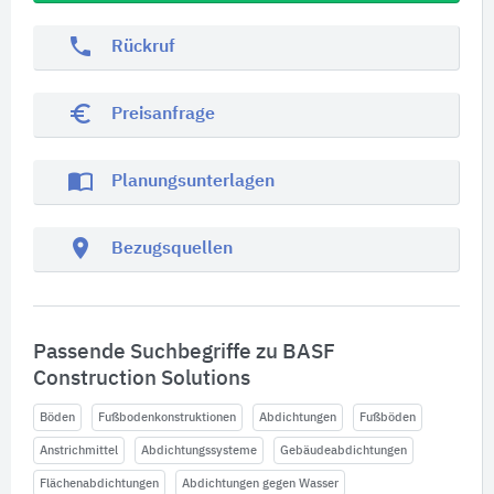
phone
Rückruf
euro_symbol
Preisanfrage
import_contacts
Planungsunterlagen
location_on
Bezugsquellen
Passende Suchbegriffe zu BASF
Construction Solutions
Böden
Fußbodenkonstruktionen
Abdichtungen
Fußböden
Anstrichmittel
Abdichtungssysteme
Gebäudeabdichtungen
Flächenabdichtungen
Abdichtungen gegen Wasser