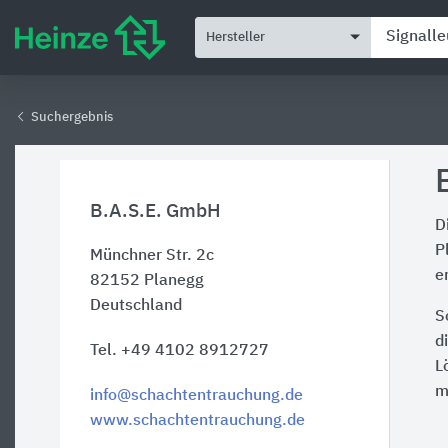
Hersteller
Suchergebnis
B.A.S.E. GmbH
D
P
Münchner Str. 2c
e
82152
Planegg
Deutschland
S
d
Tel. +49 4102 8912727
L
m
info@schachtentrauchung.de
www.schachtentrauchung.de