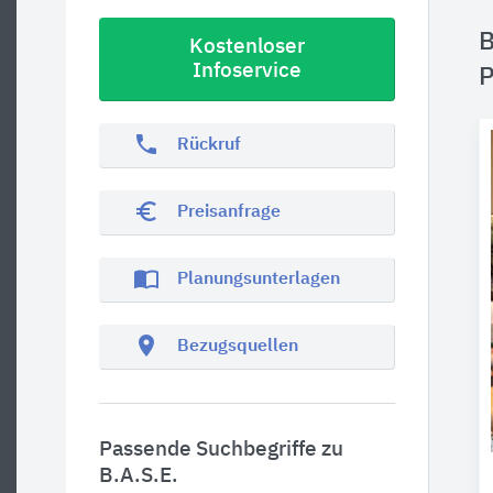
B
Kostenloser
Infoservice
P
phone
Rückruf
euro_symbol
Preisanfrage
import_contacts
Planungsunterlagen
location_on
Bezugsquellen
Passende Suchbegriffe zu
B.A.S.E.