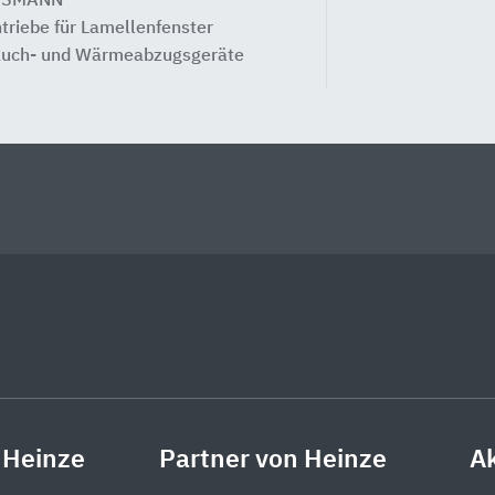
SSMANN®
triebe für Lamellenfenster
uch- und Wärmeabzugsgeräte
 Heinze
Partner von Heinze
Ak