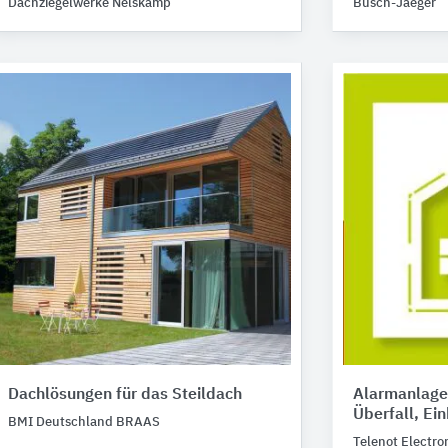
Dachziegelwerke Nelskamp
Busch-Jaeger
Dachlösungen für das Steildach
Alarmanlage
Überfall, Ei
BMI Deutschland BRAAS
Telenot Electro