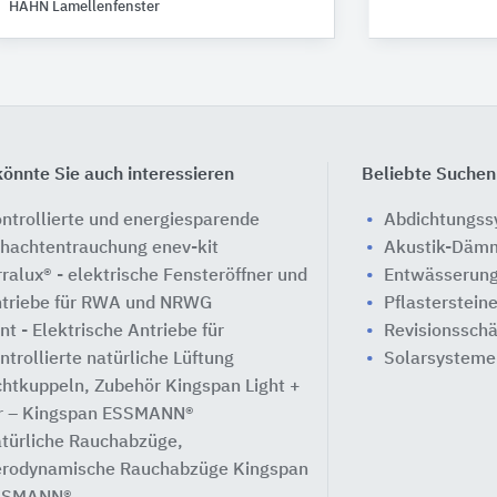
HAHN Lamellenfenster
önnte Sie auch interessieren
Beliebte Suchen
ntrollierte und energiesparende
Abdichtungs
hachtentrauchung enev-kit
Akustik-Däm
rralux® - elektrische Fensteröffner und
Entwässerung
triebe für RWA und NRWG
Pflasterstein
nt - Elektrische Antriebe für
Revisionssch
ntrollierte natürliche Lüftung
Solarsysteme
chtkuppeln, Zubehör Kingspan Light +
r – Kingspan ESSMANN®
türliche Rauchabzüge,
rodynamische Rauchabzüge Kingspan