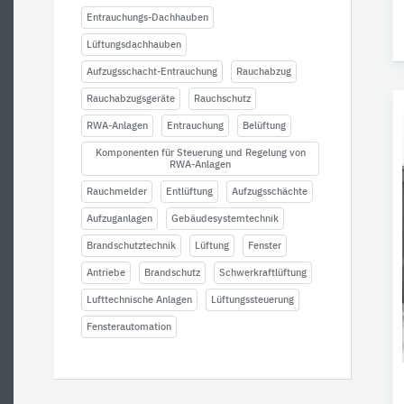
Entrauchungs-Dachhauben
Lüftungsdachhauben
Aufzugsschacht-Entrauchung
Rauchabzug
Rauchabzugsgeräte
Rauchschutz
RWA-Anlagen
Entrauchung
Belüftung
Komponenten für Steuerung und Regelung von
RWA-Anlagen
Rauchmelder
Entlüftung
Aufzugsschächte
Aufzuganlagen
Gebäudesystemtechnik
Brandschutztechnik
Lüftung
Fenster
Antriebe
Brandschutz
Schwerkraftlüftung
Lufttechnische Anlagen
Lüftungssteuerung
Fensterautomation