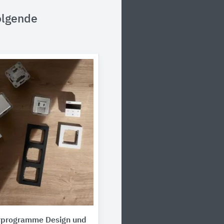
olgende
erprogramme Design und