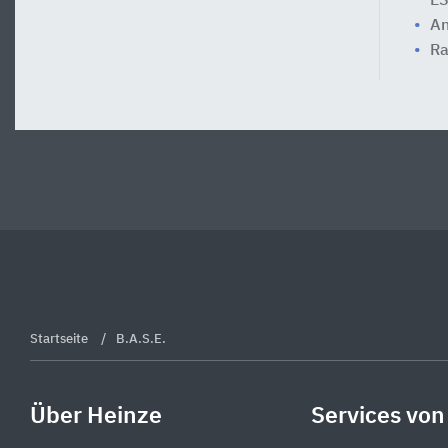
E
An
Ra
Startseite
B.A.S.E.
Über Heinze
Services von