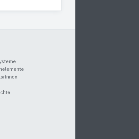
systeme
melemente
srinnen
e
ächte