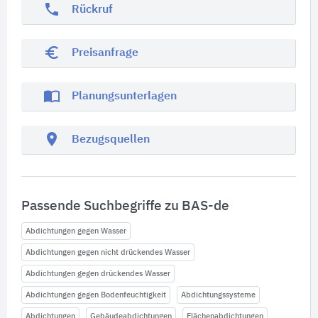
phone
Rückruf
euro_symbol
Preisanfrage
import_contacts
Planungsunterlagen
location_on
Bezugsquellen
Passende Suchbegriffe zu BAS-de
Abdichtungen gegen Wasser
Abdichtungen gegen nicht drückendes Wasser
Abdichtungen gegen drückendes Wasser
Abdichtungen gegen Bodenfeuchtigkeit
Abdichtungssysteme
Abdichtungen
Gebäudeabdichtungen
Flächenabdichtungen