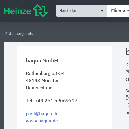
Hersteller
Suchergebnis
baqua GmbH
D
P
Rothenburg 53-54
e
48143
Münster
Deutschland
S
Ö
Tel. +49 251 59069717
L
m
post@baqua.de
www.baqua.de