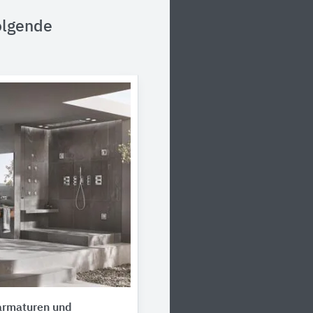
olgende
rmaturen und