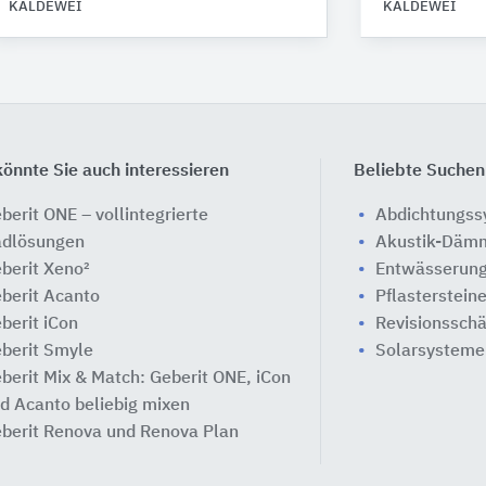
KALDEWEI
KALDEWEI
önnte Sie auch interessieren
Beliebte Suchen
berit ONE – vollintegrierte
Abdichtungs
dlösungen
Akustik-Däm
berit Xeno²
Entwässerung
berit Acanto
Pflasterstein
berit iCon
Revisionssch
berit Smyle
Solarsysteme
berit Mix & Match: Geberit ONE, iCon
d Acanto beliebig mixen
berit Renova und Renova Plan