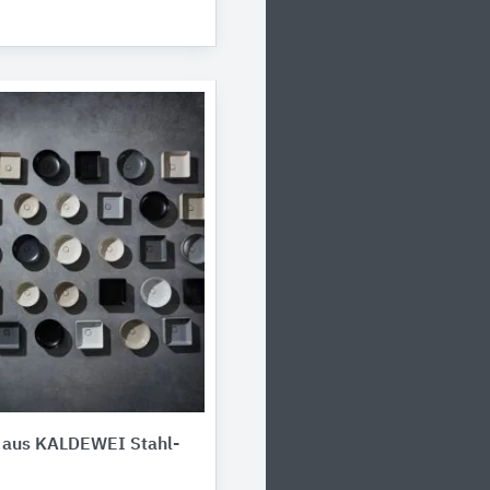
​aus ​​​KALDEWEI Stahl-