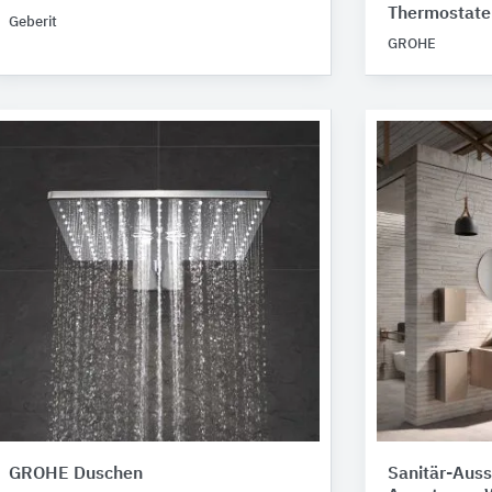
Thermostate
Geberit
GROHE
GROHE Duschen
Sanitär-Auss