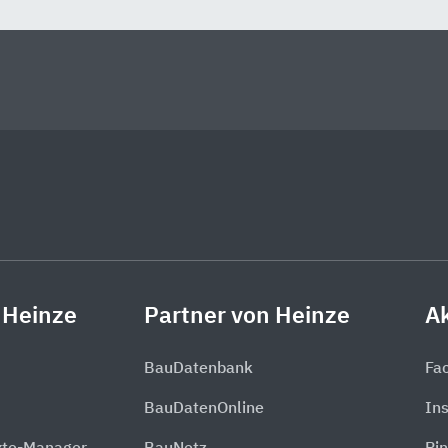
 Heinze
Partner von Heinze
Ak
BauDatenbank
Fa
BauDatenOnline
In