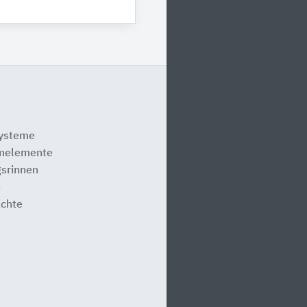
systeme
melemente
srinnen
e
ächte