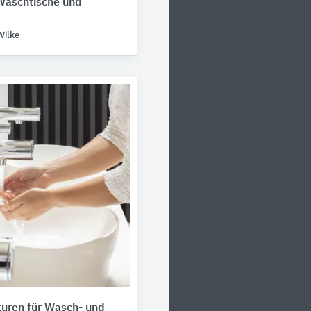
Waschtische und
Wilke
uren für Wasch- und