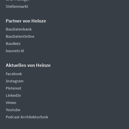
Stellenmarkt
Partner von Heinze
BauDatenbank
BauDatenOnline
BauNetz
baunetz id
Aktuelles von Heinze
Facebook
Instagram
Pinterest
LinkedIn
Vimeo
Youtube
Podcast Architekturfunk