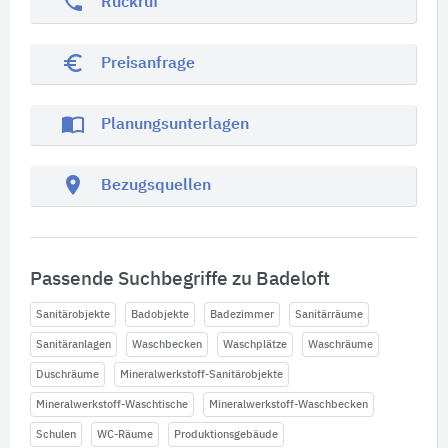
phone
Rückruf
euro_symbol
Preisanfrage
import_contacts
Planungsunterlagen
location_on
Bezugsquellen
Passende Suchbegriffe zu Badeloft
Sanitärobjekte
Badobjekte
Badezimmer
Sanitärräume
Sanitäranlagen
Waschbecken
Waschplätze
Waschräume
Duschräume
Mineralwerkstoff-Sanitärobjekte
Mineralwerkstoff-Waschtische
Mineralwerkstoff-Waschbecken
Schulen
WC-Räume
Produktionsgebäude