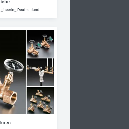
riebe
ngineering Deutschland
turen