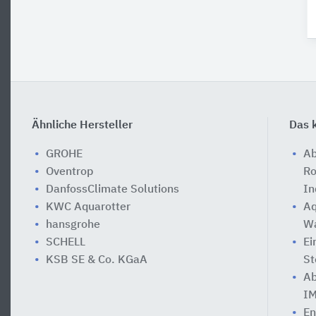
Ähnliche Hersteller
Das k
GROHE
Ab
Oventrop
Ro
DanfossClimate Solutions
In
KWC Aquarotter
Aq
hansgrohe
Wa
SCHELL
Ei
KSB SE & Co. KGaA
St
Ab
IM
En