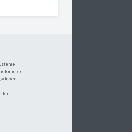
systeme
melemente
srinnen
e
ächte