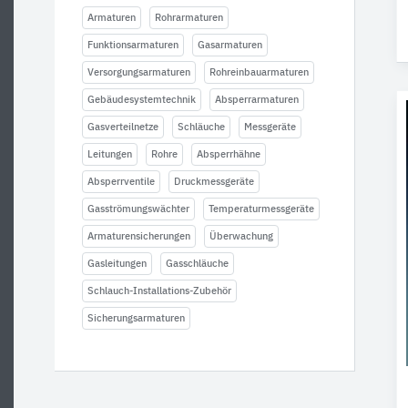
Armaturen
Rohrarmaturen
Funktionsarmaturen
Gasarmaturen
Versorgungsarmaturen
Rohreinbauarmaturen
Gebäudesystemtechnik
Absperrarmaturen
Gasverteilnetze
Schläuche
Messgeräte
Leitungen
Rohre
Absperrhähne
Absperrventile
Druckmessgeräte
Gasströmungswächter
Temperaturmessgeräte
Armaturensicherungen
Überwachung
Gasleitungen
Gasschläuche
Schlauch-Installations-Zubehör
Sicherungsarmaturen