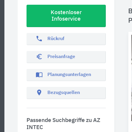
B
Kostenloser
Infoservice
P
phone
Rückruf
euro_symbol
Preisanfrage
import_contacts
Planungsunterlagen
location_on
Bezugsquellen
Passende Suchbegriffe zu AZ
INTEC