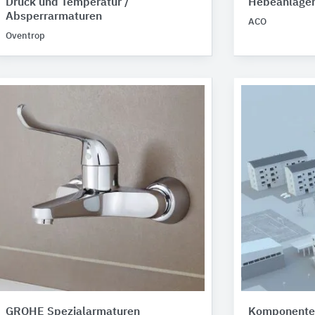
Druck und Temperatur /
Hebeanlage
Absperrarmaturen
ACO
Oventrop
GROHE Spezialarmaturen
Komponenten