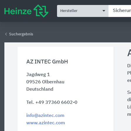
Hersteller
Suchergebnis
AZ INTEC GmbH
D
P
Jagdweg 1
e
09526
Olbernhau
Deutschland
S
d
Tel. +49 37360 6602-0
L
m
info@azintec.com
www.azintec.com