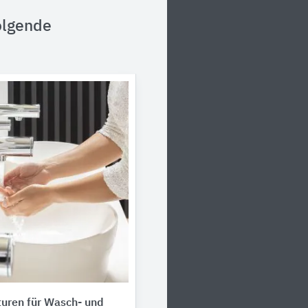
olgende
uren für Wasch- und