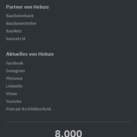
Partner von Heinze
BauDatenbank
BauDatenOnline
BauNetz
baunetz id
Aktuelles von Heinze
Facebook
Instagram
Pinterest
LinkedIn
Vimeo
Youtube
Podcast Architekturfunk
8.000