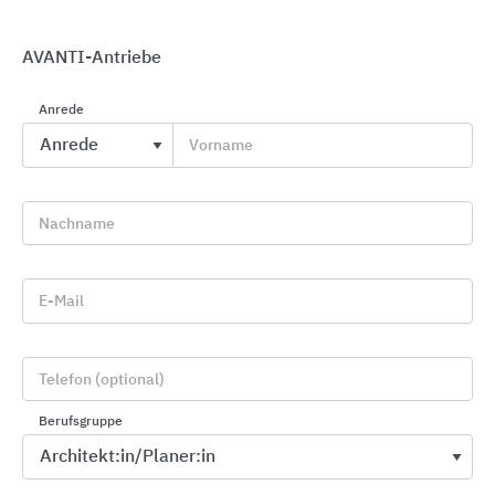
AVANTI-Antriebe
Anrede
Vorname
Industrietore | Garagensektionaltore
Hörmann
Nachname
E-Mail
Telefon (optional)
Berufsgruppe