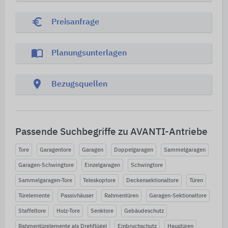
euro_symbol
Preisanfrage
import_contacts
Planungsunterlagen
location_on
Bezugsquellen
Passende Suchbegriffe zu AVANTI-Antriebe
Tore
Garagentore
Garagen
Doppelgaragen
Sammelgaragen
Garagen-Schwingtore
Einzelgaragen
Schwingtore
Sammelgaragen-Tore
Teleskoptore
Deckensektionaltore
Türen
Türelemente
Passivhäuser
Rahmentüren
Garagen-Sektionaltore
Staffeltore
Holz-Tore
Senktore
Gebäudeschutz
Rahmentürelemente als Drehflügel
Einbruchschutz
Haustüren