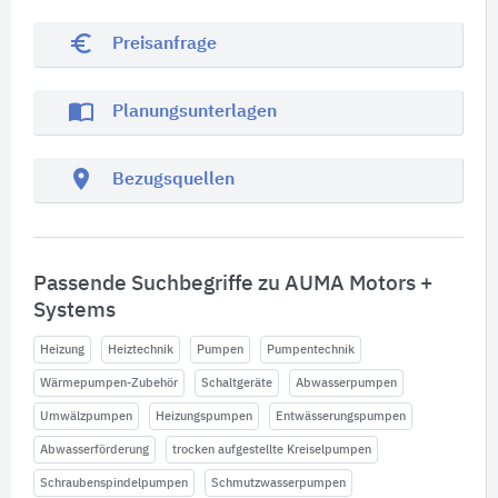
euro_symbol
Preisanfrage
import_contacts
Planungsunterlagen
location_on
Bezugsquellen
Passende Suchbegriffe zu AUMA Motors +
Systems
Heizung
Heiztechnik
Pumpen
Pumpentechnik
Wärmepumpen-Zubehör
Schaltgeräte
Abwasserpumpen
Umwälzpumpen
Heizungspumpen
Entwässerungspumpen
Abwasserförderung
trocken aufgestellte Kreiselpumpen
Schraubenspindelpumpen
Schmutzwasserpumpen