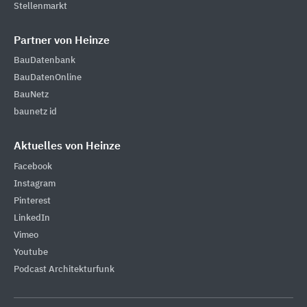
Stellenmarkt
Partner von Heinze
BauDatenbank
BauDatenOnline
BauNetz
baunetz id
Aktuelles von Heinze
Facebook
Instagram
Pinterest
LinkedIn
Vimeo
Youtube
Podcast Architekturfunk