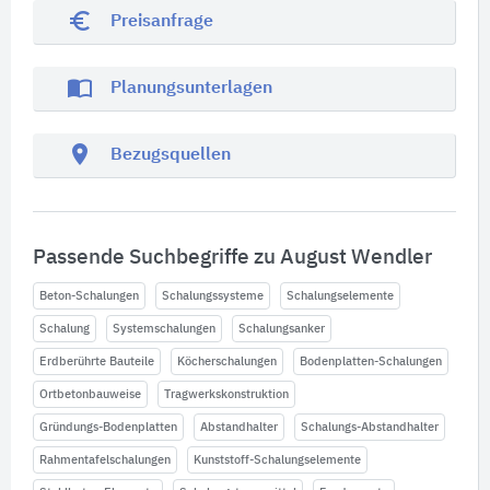
euro_symbol
Preisanfrage
import_contacts
Planungsunterlagen
location_on
Bezugsquellen
Passende Suchbegriffe zu August Wendler
Beton-Schalungen
Schalungssysteme
Schalungselemente
Schalung
Systemschalungen
Schalungsanker
Erdberührte Bauteile
Köcherschalungen
Bodenplatten-Schalungen
Ortbetonbauweise
Tragwerkskonstruktion
Gründungs-Bodenplatten
Abstandhalter
Schalungs-Abstandhalter
Rahmentafelschalungen
Kunststoff-Schalungselemente