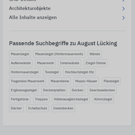
Architekturobjekte
Alle Inhalte anzeigen
Passende Suchbegriffe zu August Lücking
Mauerziegel
Mauerziegel (Hintermauerwerk)
Wände
Außenwände
Mauerwerk
Innenwände
Ziegel-Steine
Hintermauerziegel
Tonziegel
Hochlochziegel Hlz
Tragendes Mauerwerk
Mauersteine
Massiv-Häuser
Planziegel
Ergänzungsziegel
Deckenplatten
Decken
Geschossdecken
Fertigstürze
Treppen
Höhenausgleichsziegel
Kimmziegel
Dächer
Schallschutz
Innendecken