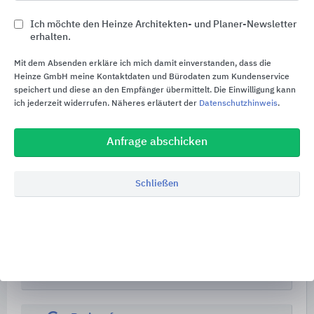
August Lücking
Ich möchte den Heinze Architekten- und Planer-Newsletter
GmbH & Co. KG
erhalten.
Eggestr. 2
Mit dem Absenden erkläre ich mich damit einverstanden, dass die
Heinze GmbH meine Kontaktdaten und Bürodaten zum Kundenservice
34414
Warburg
speichert und diese an den Empfänger übermittelt. Die Einwilligung kann
Deutschland
ich jederzeit widerrufen. Näheres erläutert der
Datenschutzhinweis
.
Tel. +49 5642 6007-0
Anfrage abschicken
info@luecking.de
www.luecking.de
Schließen
Kostenloser Infoservice
phone
Rückruf