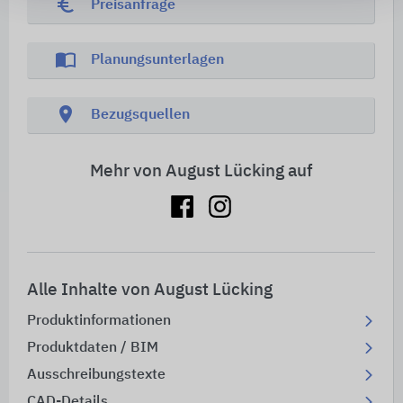
euro_symbol
Preisanfrage
import_contacts
Planungsunterlagen
location_on
Bezugsquellen
Mehr von August Lücking auf
Alle Inhalte von August Lücking
Produktinformationen
Produktdaten / BIM
Ausschreibungstexte
CAD-Details