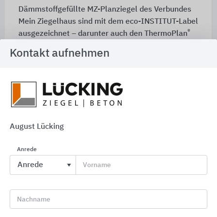
Dämmstoffgefüllte MZ-Planziegel des Verbundes
Mein Ziegelhaus sind mit dem eco-INSTITUT-Label
®
ausgezeichnet – darunter auch den ThermoPlan
MZ70 und MZ90G.
Kontakt aufnehmen
Serviceangebote und Dienstleistungen
August Lücking
Anrede
Vorname
Nutzen Sie die Planungshilfe zur Ermittlung der
richtigen Kombination für Planung, Ausschreibung
Nachname
oder Bestellung.