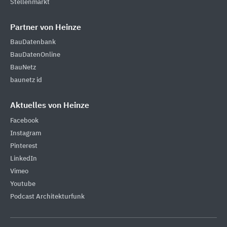
Stellenmarkt
Partner von Heinze
BauDatenbank
BauDatenOnline
BauNetz
baunetz id
Aktuelles von Heinze
Facebook
Instagram
Pinterest
LinkedIn
Vimeo
Youtube
Podcast Architekturfunk