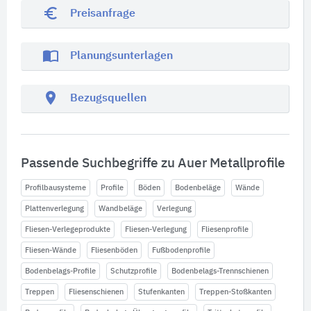
euro_symbol
Preisanfrage
import_contacts
Planungsunterlagen
location_on
Bezugsquellen
Passende Suchbegriffe zu Auer Metallprofile
Profilbausysteme
Profile
Böden
Bodenbeläge
Wände
Plattenverlegung
Wandbeläge
Verlegung
Fliesen-Verlegeprodukte
Fliesen-Verlegung
Fliesenprofile
Fliesen-Wände
Fliesenböden
Fußbodenprofile
Bodenbelags-Profile
Schutzprofile
Bodenbelags-Trennschienen
Treppen
Fliesenschienen
Stufenkanten
Treppen-Stoßkanten