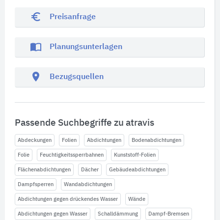
euro_symbol
Preisanfrage
import_contacts
Planungsunterlagen
location_on
Bezugsquellen
Passende Suchbegriffe zu atravis
Abdeckungen
Folien
Abdichtungen
Bodenabdichtungen
Folie
Feuchtigkeitssperrbahnen
Kunststoff-Folien
Flächenabdichtungen
Dächer
Gebäudeabdichtungen
Dampfsperren
Wandabdichtungen
Abdichtungen gegen drückendes Wasser
Wände
Abdichtungen gegen Wasser
Schalldämmung
Dampf-Bremsen