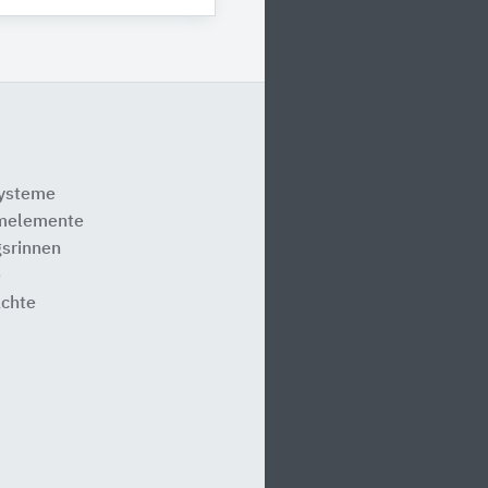
systeme
melemente
srinnen
e
ächte