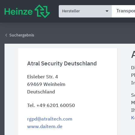
Hersteller
Suchergebnis
Atral Security Deutschland
D
P
Eisleber Str. 4
I
69469
Weinheim
Deutschland
S
M
Tel. +49 6201 60050
I
K
rgpd@atraltech.com
www.daitem.de