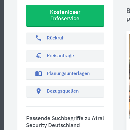
B
Kostenloser
Infoservice
P
phone
Rückruf
euro_symbol
Preisanfrage
import_contacts
Planungsunterlagen
location_on
Bezugsquellen
Passende Suchbegriffe zu Atral
Security Deutschland