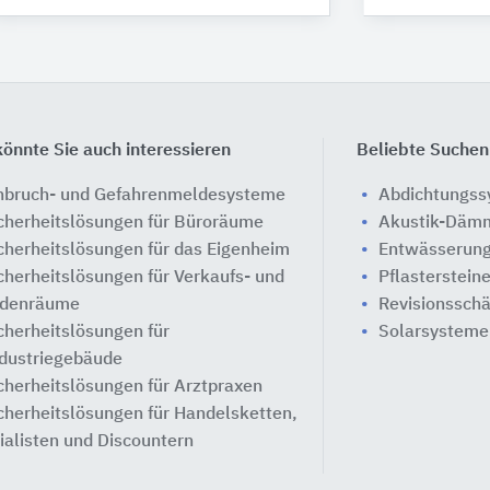
önnte Sie auch interessieren
Beliebte Suchen
nbruch- und Gefahrenmeldesysteme
Abdichtungs
cherheitslösungen für Büroräume
Akustik-Däm
cherheitslösungen für das Eigenheim
Entwässerung
cherheitslösungen für Verkaufs- und
Pflasterstein
denräume
Revisionssch
cherheitslösungen für
Solarsysteme
dustriegebäude
cherheitslösungen für Arztpraxen
cherheitslösungen für Handelsketten,
lialisten und Discountern