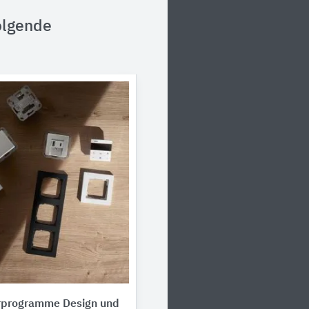
olgende
erprogramme Design und