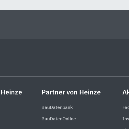
 Heinze
Partner von Heinze
Ak
BauDatenbank
Fa
BauDatenOnline
In