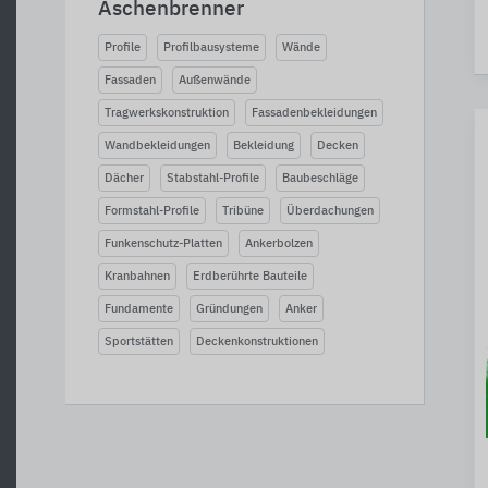
Aschenbrenner
Profile
Profilbausysteme
Wände
Fassaden
Außenwände
Tragwerkskonstruktion
Fassadenbekleidungen
Wandbekleidungen
Bekleidung
Decken
Dächer
Stabstahl-Profile
Baubeschläge
Formstahl-Profile
Tribüne
Überdachungen
Funkenschutz-Platten
Ankerbolzen
Kranbahnen
Erdberührte Bauteile
Fundamente
Gründungen
Anker
Sportstätten
Deckenkonstruktionen