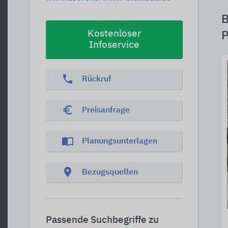
B
Kostenloser
P
Infoservice
phone
Rückruf
euro_symbol
Preisanfrage
import_contacts
Planungsunterlagen
location_on
Bezugsquellen
Passende Suchbegriffe zu