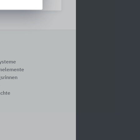
systeme
melemente
srinnen
e
ächte