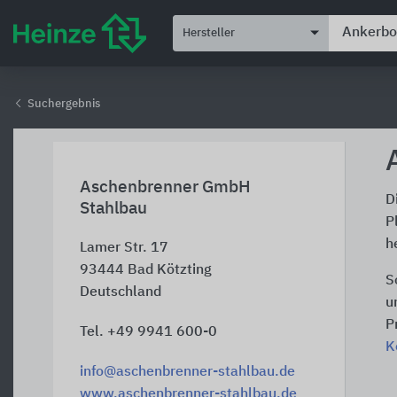
Hersteller
Suchergebnis
Aschenbrenner GmbH
D
Stahlbau
P
h
Lamer Str. 17
93444
Bad Kötzting
S
Deutschland
u
P
Tel. +49 9941 600-0
K
info@aschenbrenner-stahlbau.de
www.aschenbrenner-stahlbau.de