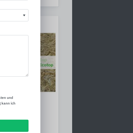
aten und
 kann ich
-Verbundsysteme
ie Fassade, Keller,
nd Sockel