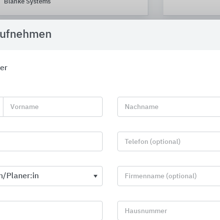
Blanke Systems
aufnehmen
er
Vorname
Nachname
Telefon (optional)
Firmenname (optional)
Schlüter® Balkone- und
Stahlleichtb
Terrassenanwendungen
Protektorwerk F
Hausnummer
Schlüter-Systems