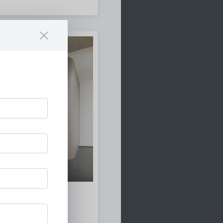
au
lorenz Maisch