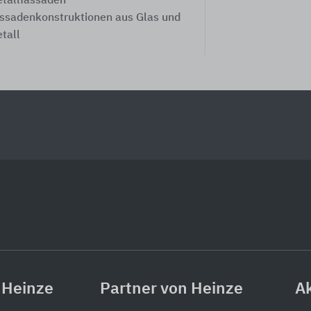
tallfassaden
ssadenkonstruktionen aus Glas und
tall
 Heinze
Partner von Heinze
Ak