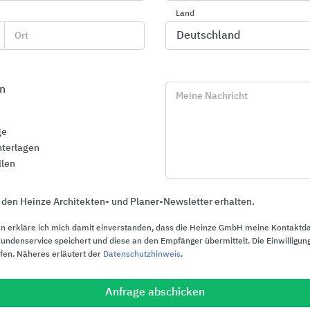
Land
Ort
n
Meine Nachricht
ge
terlagen
llen
 den Heinze Architekten- und Planer-Newsletter erhalten.
n erkläre ich mich damit einverstanden, dass die Heinze GmbH meine Kontaktd
ndenservice speichert und diese an den Empfänger übermittelt. Die Einwilligung
ufen. Näheres erläutert der
Datenschutzhinweis
.
Fassade: Vormauerziegel und
Wärmedämm
Klinker
(WDVS) für d
Anfrage abschicken
Dachboden u
Vandersanden