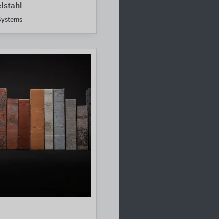
lstahl
 Systems