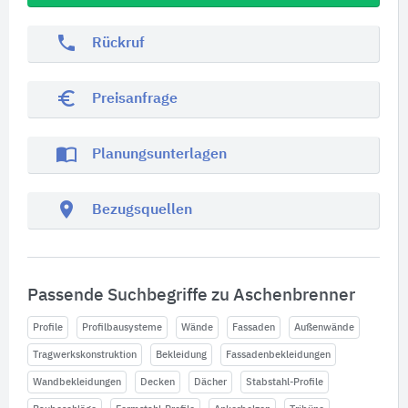
phone
Rückruf
euro_symbol
Preisanfrage
import_contacts
Planungsunterlagen
location_on
Bezugsquellen
Passende Suchbegriffe zu Aschenbrenner
Profile
Profilbausysteme
Wände
Fassaden
Außenwände
Tragwerkskonstruktion
Bekleidung
Fassadenbekleidungen
Wandbekleidungen
Decken
Dächer
Stabstahl-Profile