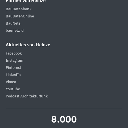
Partner von Heinze
BauDatenbank
BauDatenOnline
BauNetz
baunetz id
Aktuelles von Heinze
Facebook
Instagram
Pinterest
LinkedIn
Vimeo
Youtube
Podcast Architekturfunk
8.000