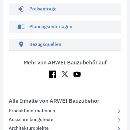
euro_symbol
Preisanfrage
import_contacts
Planungsunterlagen
location_on
Bezugsquellen
Mehr von ARWEI Bauzubehör auf
Alle Inhalte von ARWEI Bauzubehör
Produktinformationen
Ausschreibungstexte
Architekturobjekte