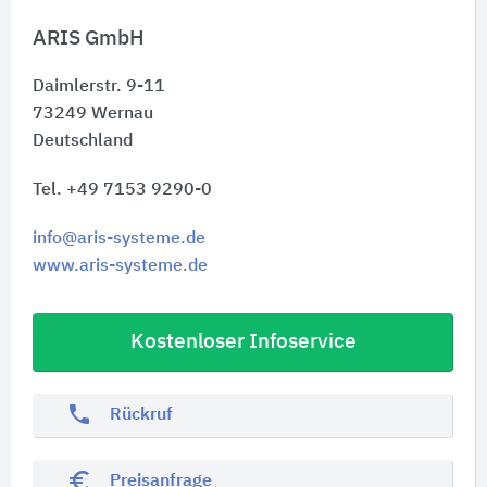
ARIS GmbH
Daimlerstr. 9-11
73249
Wernau
Deutschland
Tel. +49 7153 9290-0
info@aris-systeme.de
www.aris-systeme.de
Kostenloser Infoservice
phone
Rückruf
euro_symbol
Preisanfrage