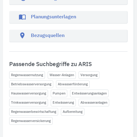
import_contacts
Planungsunterlagen
location_on
Bezugsquellen
Passende Suchbegriffe zu ARIS
Regenwassernutzung
Wasser-Anlagen
Versorgung
Betriebswasserversorgung
Abwasserförderung
Hauswasserversorgung
Pumpen
Entwässerungsanlagen
Trinkwasserversorgung
Entwässerung
Abwasseranlagen
Regenwasserbewirtschaftung
Aufbereitung
Regenwasserversickerung