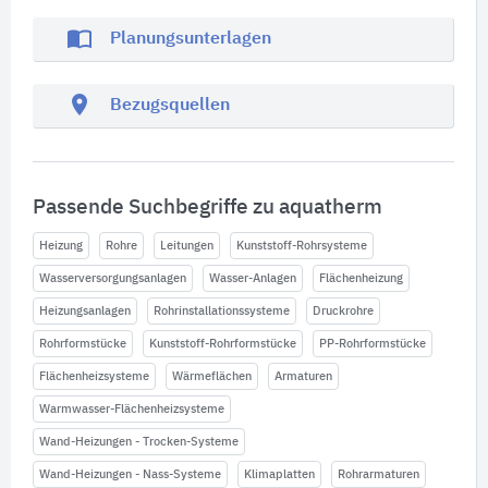
import_contacts
Planungsunterlagen
location_on
Bezugsquellen
Passende Suchbegriffe zu aquatherm
Heizung
Rohre
Leitungen
Kunststoff-Rohrsysteme
Wasserversorgungsanlagen
Wasser-Anlagen
Flächenheizung
Heizungsanlagen
Rohrinstallationssysteme
Druckrohre
Rohrformstücke
Kunststoff-Rohrformstücke
PP-Rohrformstücke
Flächenheizsysteme
Wärmeflächen
Armaturen
Warmwasser-Flächenheizsysteme
Wand-Heizungen - Trocken-Systeme
Wand-Heizungen - Nass-Systeme
Klimaplatten
Rohrarmaturen