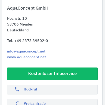
AquaConcept GmbH
Hochstr. 10
58706
Menden
Deutschland
Tel. +49 2373 39502-0
info@aquaconcept.net
www.aquaconcept.net
Kostenloser Infoservice
phone
Rückruf
euro_symbol
Preisanfrage