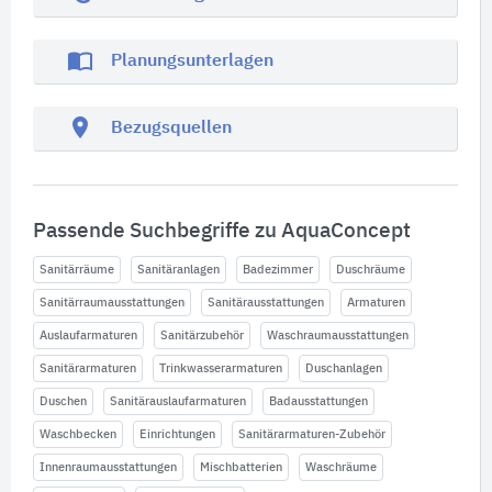
import_contacts
Planungsunterlagen
location_on
Bezugsquellen
Passende Suchbegriffe zu AquaConcept
Sanitärräume
Sanitäranlagen
Badezimmer
Duschräume
Sanitärraumausstattungen
Sanitärausstattungen
Armaturen
Auslaufarmaturen
Sanitärzubehör
Waschraumausstattungen
Sanitärarmaturen
Trinkwasserarmaturen
Duschanlagen
Duschen
Sanitärauslaufarmaturen
Badausstattungen
Waschbecken
Einrichtungen
Sanitärarmaturen-Zubehör
Innenraumausstattungen
Mischbatterien
Waschräume