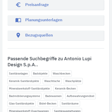
euro_symbol
Preisanfrage
import_contacts
Planungsunterlagen
location_on
Bezugsquellen
Passende Suchbegriffe zu Antonio Lupi
Design S.p.A..
Sanitäranlagen
Badobjekte
Waschbecken
Keramik-Sanitärobjekte
Waschtische
Waschplätze
Mineralwerkstoff-Sanitärobjekte
Keramik-Becken
Badmöblierungssysteme
Badewannen
Aufbewahrungsmöbel
Glas-Sanitärobjekte
Bidet-Becken
Sanitärräume
Mineralwerkstoff-Duschwannen
Sanitärausstattungen