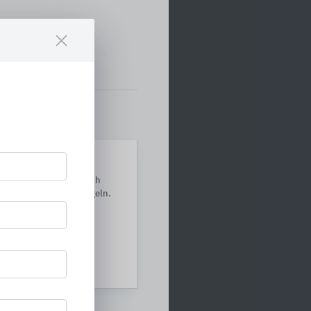
asenwabe
irtschaftlich und optisch
 voll­ständig zu ver­siegeln.