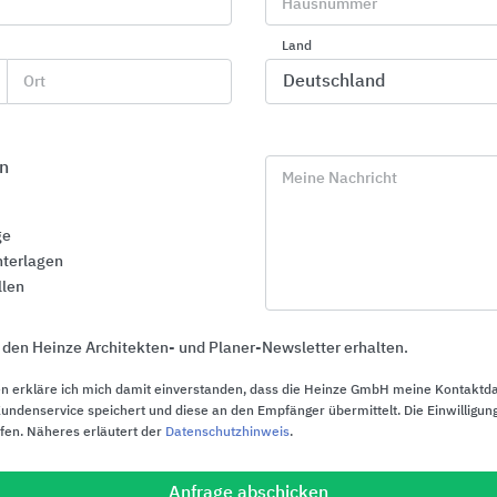
Hausnummer
Land
Allgemeines zu ANRIN
Ort
irmenporträt
n
Meine Nachricht
ge
terlagen
llen
 den Heinze Architekten- und Planer-Newsletter erhalten.
n erkläre ich mich damit einverstanden, dass die Heinze GmbH meine Kontaktd
ndenservice speichert und diese an den Empfänger übermittelt. Die Einwilligung
ufen. Näheres erläutert der
Datenschutzhinweis
.
Anfrage abschicken