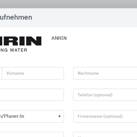
aufnehmen
Aktuelles zu ANRIN
ANRIN
euheiten
Die neue ANRIN-R
Vorname
Nachname
Befahrbare Flächen stabil, w
natür­lich planen – ohne diese
Hier entdecken!
Telefon (optional)
Firmenname (optional)
27.04.2026