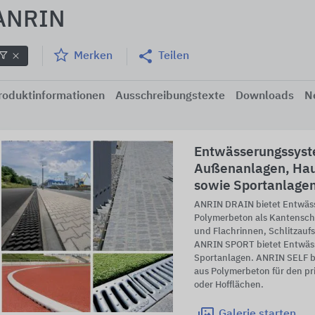
ANRIN
Merken
Teilen
roduktinformationen
Ausschreibungstexte
Downloads
N
Entwässerungssyst
Außenanlagen, Hau
sowie Sportanlage
ANRIN DRAIN bietet Entwäs
Polymerbeton als Kantensch
und Flachrinnen, Schlitzaufs
ANRIN SPORT bietet Entwäs
Sportanlagen. ANRIN SELF b
aus Polymerbeton für den pr
oder Hofflächen.
Galerie
starten