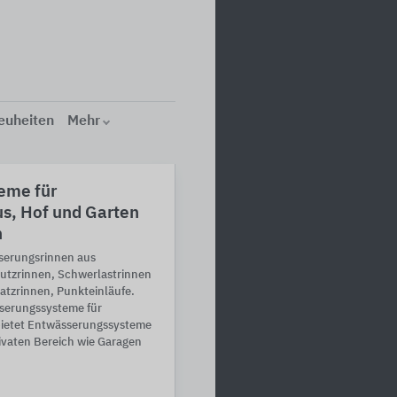
euheiten
Mehr
eme für
s, Hof und Garten
n
serungsrinnen aus
utzrinnen, Schwerlastrinnen
atzrinnen, Punkteinläufe.
serungssysteme für
ietet Entwässerungssysteme
ivaten Bereich wie Garagen