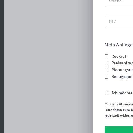
Straße
PLZ
F
Mein Anliege
Rückruf
Preisanfra
Planungsun
Bezugsque
Ich möchte
Mit dem Absende
Bürodaten zum Ku
jederzeit widerr