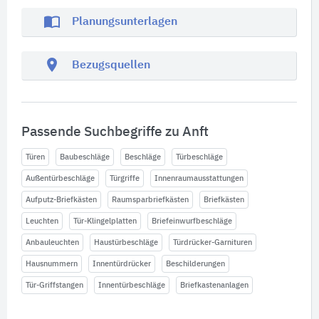
import_contacts
Planungsunterlagen
location_on
Bezugsquellen
Passende Suchbegriffe zu Anft
Türen
Baubeschläge
Beschläge
Türbeschläge
Außentürbeschläge
Türgriffe
Innenraumausstattungen
Aufputz-Briefkästen
Raumsparbriefkästen
Briefkästen
Leuchten
Tür-Klingelplatten
Briefeinwurfbeschläge
Anbauleuchten
Haustürbeschläge
Türdrücker-Garnituren
Hausnummern
Innentürdrücker
Beschilderungen
Tür-Griffstangen
Innentürbeschläge
Briefkastenanlagen