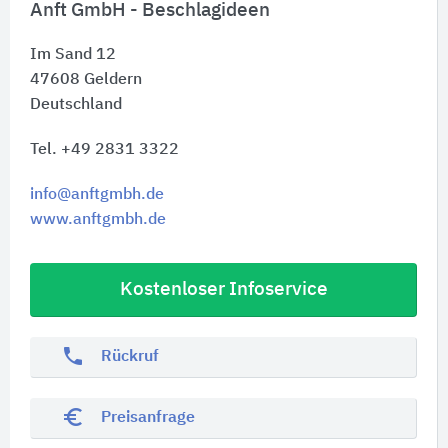
Anft GmbH - Beschlagideen
Im Sand 12
47608
Geldern
Deutschland
Tel. +49 2831 3322
info@anftgmbh.de
www.anftgmbh.de
Kostenloser Infoservice
phone
Rückruf
euro_symbol
Preisanfrage