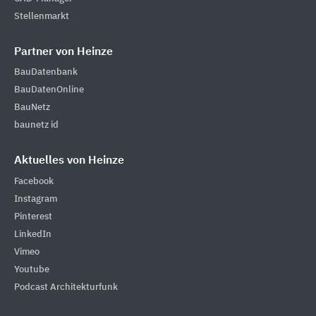
Stellenmarkt
Partner von Heinze
BauDatenbank
BauDatenOnline
BauNetz
baunetz id
Aktuelles von Heinze
Facebook
Instagram
Pinterest
LinkedIn
Vimeo
Youtube
Podcast Architekturfunk