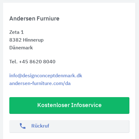
Andersen Furniure
Zeta 1
8382
Hinnerup
Dänemark
Tel. +45 8620 8040
info@designconceptdenmark.dk
andersen-furniture.com/da
Kostenloser Infoservice
phone
Rückruf