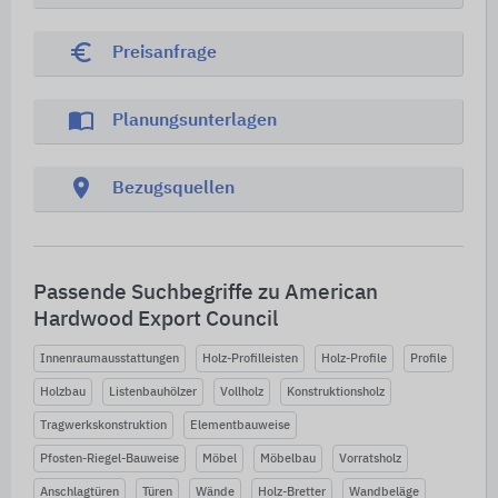
euro_symbol
Preisanfrage
import_contacts
Planungsunterlagen
location_on
Bezugsquellen
Passende Suchbegriffe zu American
Hardwood Export Council
Innenraumausstattungen
Holz-Profilleisten
Holz-Profile
Profile
Holzbau
Listenbauhölzer
Vollholz
Konstruktionsholz
Tragwerkskonstruktion
Elementbauweise
Pfosten-Riegel-Bauweise
Möbel
Möbelbau
Vorratsholz
Anschlagtüren
Türen
Wände
Holz-Bretter
Wandbeläge