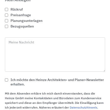
Mein Anliegen
Rückruf
Preisanfrage
Planungsunterlagen
Bezugsquellen
Meine Nachricht
Ich möchte den Heinze Architekten- und Planer-Newsletter
Stadtmobiliar: Fahrradparksysteme, Mobiliar und
erhalten.
Überdachungen aus Stahl und Holz
Mit dem Absenden erkläre ich mich damit einverstanden, dass die
Falco
Heinze GmbH meine Kontaktdaten und Bürodaten zum Kundenservice
speichert und diese an den Empfänger übermittelt. Die Einwilligung kann
ich jederzeit widerrufen. Näheres erläutert der
Datenschutzhinweis
.