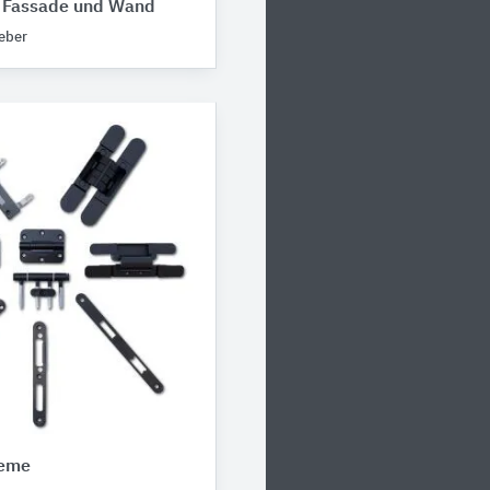
r Fassade und Wand
eber
teme