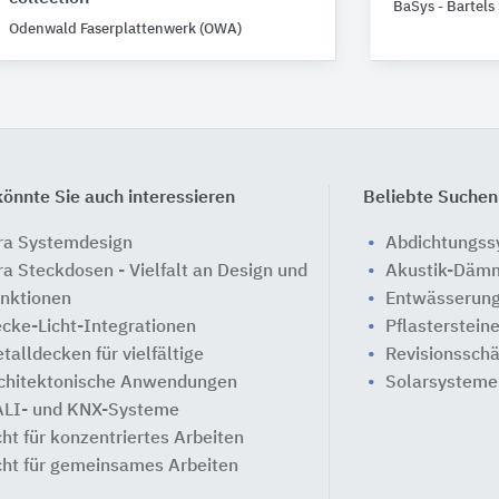
BaSys - Bartel
Odenwald Faserplattenwerk (OWA)
önnte Sie auch interessieren
Beliebte Suchen
ra Systemdesign
Abdichtungs
ra Steckdosen - Vielfalt an Design und
Akustik-Däm
nktionen
Entwässerung
cke-Licht-Integrationen
Pflasterstein
talldecken für vielfältige
Revisionssch
chitektonische Anwendungen
Solarsysteme
LI- und KNX-Systeme
cht für konzentriertes Arbeiten
cht für gemeinsames Arbeiten