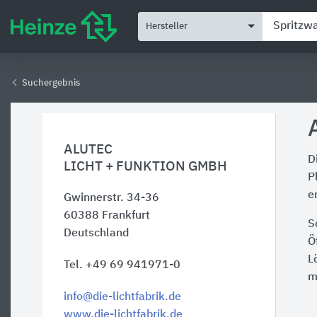
Hersteller
Suchergebnis
ALUTEC
D
LICHT + FUNKTION GMBH
P
e
Gwinnerstr. 34-36
60388
Frankfurt
S
Deutschland
Ö
L
Tel. +49 69 941971-0
m
info@die-lichtfabrik.de
www.die-lichtfabrik.de