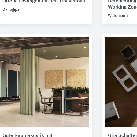
Offene Lösungen für den Trockenbau
Beleuchtung 
Working Zon
Danogips
Waldmann
Gute Raumakustik mit
Gira Schalt