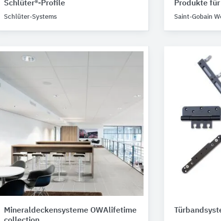
Schlüter®-Profile
Produkte fü
Schlüter-Systems
Saint-Gobain W
Mineraldeckensysteme OWAlifetime
Türbandsys
collection