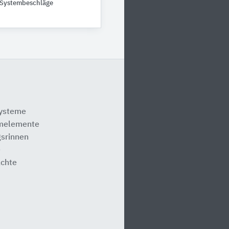
s Systembeschläge
systeme
melemente
srinnen
e
ächte