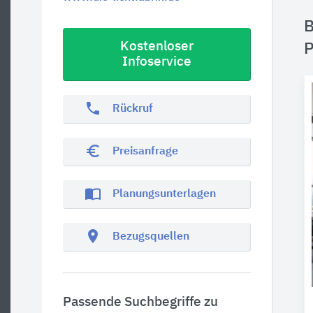
B
Kostenloser
P
Infoservice
phone
Rückruf
euro_symbol
Preisanfrage
import_contacts
Planungsunterlagen
location_on
Bezugsquellen
Passende Suchbegriffe zu