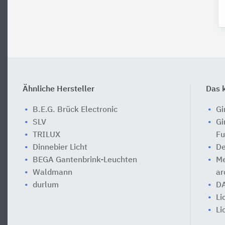
Ähnliche Hersteller
Das k
B.E.G. Brück Electronic
Gi
SLV
Gi
TRILUX
Fu
Dinnebier Licht
De
BEGA Gantenbrink-Leuchten
Me
Waldmann
ar
durlum
DA
Li
Li