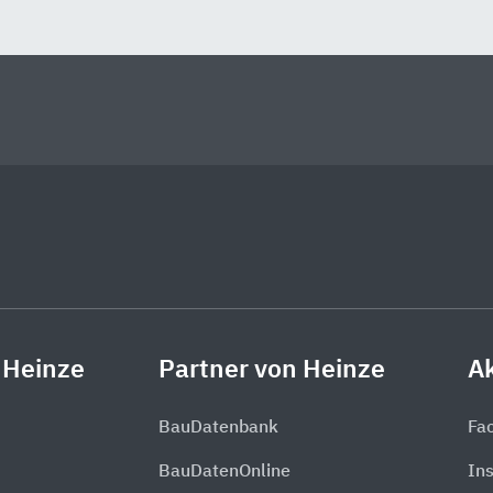
 Heinze
Partner von Heinze
Ak
BauDatenbank
Fa
BauDatenOnline
In