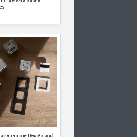
für Activity Based
es
erprogramme Design und