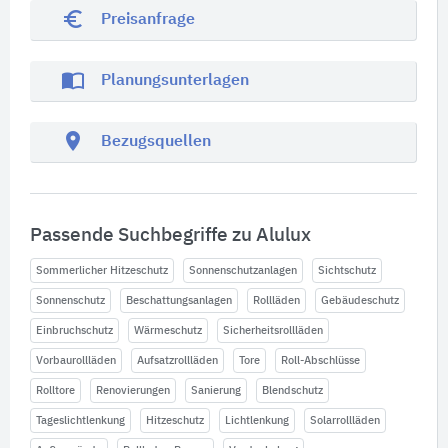
euro_symbol
Preisanfrage
import_contacts
Planungsunterlagen
location_on
Bezugsquellen
Passende Suchbegriffe zu Alulux
Sommerlicher Hitzeschutz
Sonnenschutzanlagen
Sichtschutz
Sonnenschutz
Beschattungsanlagen
Rollläden
Gebäudeschutz
Einbruchschutz
Wärmeschutz
Sicherheitsrollläden
Vorbaurollläden
Aufsatzrollläden
Tore
Roll-Abschlüsse
Rolltore
Renovierungen
Sanierung
Blendschutz
Tageslichtlenkung
Hitzeschutz
Lichtlenkung
Solarrollläden