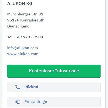
ALUKON KG
Münchberger Str. 31
95176
Konradsreuth
Deutschland
Tel. +49 9292 9500
info@alukon.com
www.alukon.com
Kostenloser Infoservice
phone
Rückruf
euro_symbol
Preisanfrage