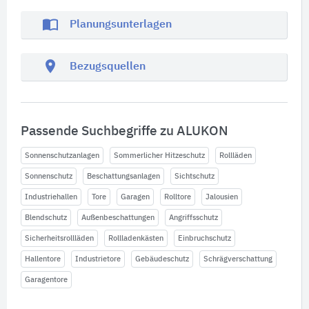
import_contacts
Planungsunterlagen
location_on
Bezugsquellen
Passende Suchbegriffe zu ALUKON
Sonnenschutzanlagen
Sommerlicher Hitzeschutz
Rollläden
Sonnenschutz
Beschattungsanlagen
Sichtschutz
Industriehallen
Tore
Garagen
Rolltore
Jalousien
Blendschutz
Außenbeschattungen
Angriffsschutz
Sicherheitsrollläden
Rollladenkästen
Einbruchschutz
Hallentore
Industrietore
Gebäudeschutz
Schrägverschattung
Garagentore