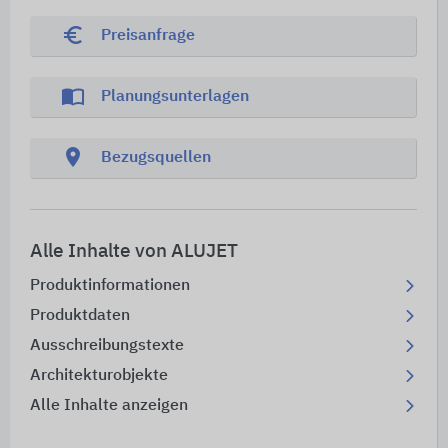
euro_symbol
Preisanfrage
import_contacts
Planungsunterlagen
location_on
Bezugsquellen
Alle Inhalte von ALUJET
Produktinformationen
Produktdaten
Ausschreibungstexte
Architekturobjekte
Alle Inhalte anzeigen