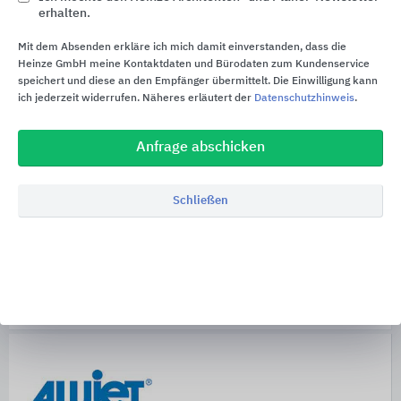
Umwelt und Effizienz.
erhalten.
Gesündere Räume durch geprüfte Materialien:
Mit dem Absenden erkläre ich mich damit einverstanden, dass die
Heinze GmbH meine Kontaktdaten und Bürodaten zum Kundenservice
ALUJET unterstützt die Initiative „Lösungen
speichert und diese an den Empfänger übermittelt. Die Einwilligung kann
für gesündere Räume“ des Sentinel Haus
ich jederzeit widerrufen. Näheres erläutert der
Datenschutzhinweis
.
Instituts.
Anfrage abschicken
Die Produkte sind schadstoffgeprüft und
entsprechend gekennzeichnet, was zur
Innenraumluftqualität beiträgt.
Schließen
Qualitätsmanagement & Umweltbewusstsein
Die Produkte sind nach DIN EN ISO
9001:2015 zertifziert.