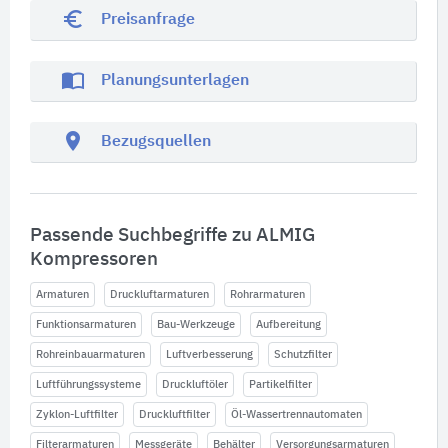
euro_symbol
Preisanfrage
import_contacts
Planungsunterlagen
location_on
Bezugsquellen
Passende Suchbegriffe zu ALMIG
Kompressoren
Armaturen
Druckluftarmaturen
Rohrarmaturen
Funktionsarmaturen
Bau-Werkzeuge
Aufbereitung
Rohreinbauarmaturen
Luftverbesserung
Schutzfilter
Luftführungssysteme
Druckluftöler
Partikelfilter
Zyklon-Luftfilter
Druckluftfilter
Öl-Wassertrennautomaten
Filterarmaturen
Messgeräte
Behälter
Versorgungsarmaturen