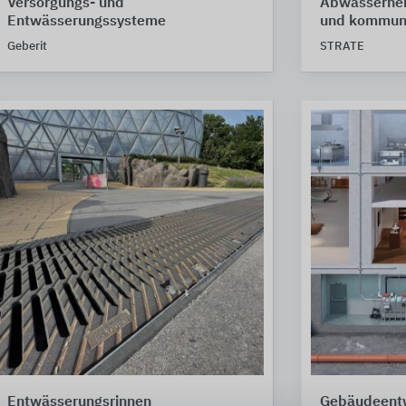
Versorgungs- und
Abwasserheb
Entwässerungssysteme
und kommun
Geberit
STRATE
Entwässerungsrinnen
Gebäudeent