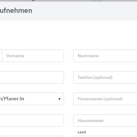
BIRCO
ACO Haustechn
aufnehmen
Vorname
Nachname
Telefon (optional)
Firmenname (optional)
Hausnummer
Gewässerschutz: Abscheider und
Entwässerun
Pumpstationen für den Erdeinbau
Innenbereic
Land