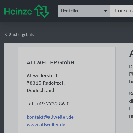
Hersteller
Suchergebnis
ALLWEILER GmbH
D
P
Allweilerstr. 1
h
78315
Radolfzell
Deutschland
S
d
Tel. +49 7732 86-0
L
m
kontakt@allweiler.de
www.allweiler.de