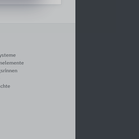
systeme
melemente
srinnen
e
ächte