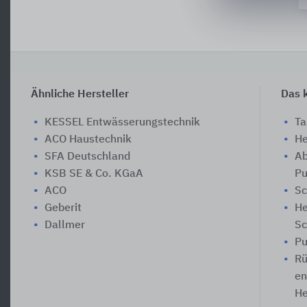
Ähnliche Hersteller
Das k
KESSEL Entwässerungstechnik
T
ACO Haustechnik
He
SFA Deutschland
Ab
KSB SE & Co. KGaA
Pu
ACO
Sc
Geberit
He
Dallmer
Sc
Pu
Rü
en
He