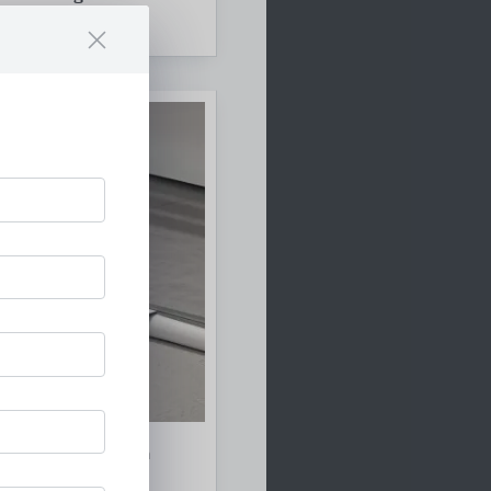
ik
gssysteme für den
h