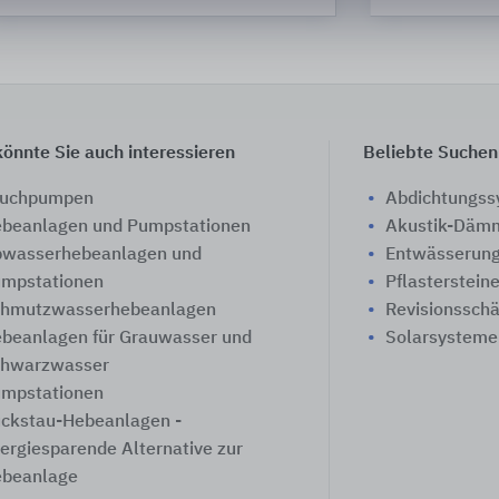
önnte Sie auch interessieren
Beliebte Suchen
auchpumpen
Abdichtungs
beanlagen und Pumpstationen
Akustik-Däm
wasserhebeanlagen und
Entwässerung
mpstationen
Pflasterstein
hmutzwasserhebeanlagen
Revisionssch
beanlagen für Grauwasser und
Solarsysteme
hwarzwasser
mpstationen
ckstau-Hebeanlagen -
ergiesparende Alternative zur
beanlage