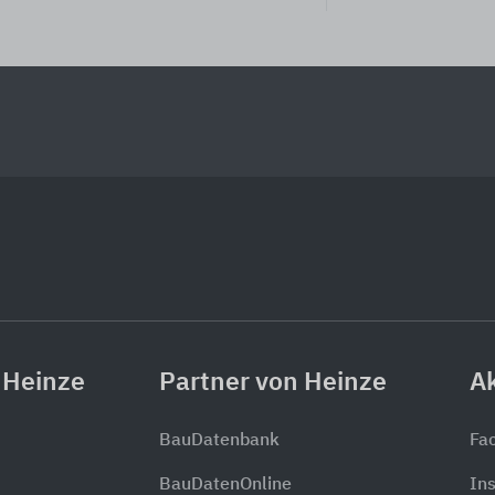
 Heinze
Partner von Heinze
Ak
BauDatenbank
Fa
BauDatenOnline
In