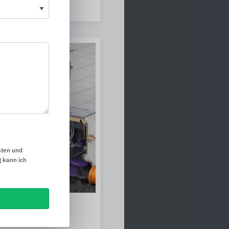
aten und
 kann ich
ückstau
serungstechnik