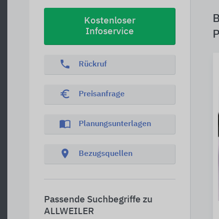
B
Kostenloser
Infoservice
P
phone
Rückruf
euro_symbol
Preisanfrage
import_contacts
Planungsunterlagen
location_on
Bezugsquellen
Passende Suchbegriffe zu
ALLWEILER