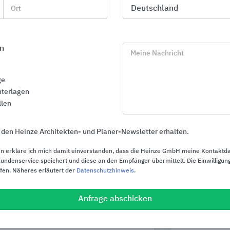
ACO
Dallmer
Ort
n
Meine Nachricht
ge
terlagen
llen
 den Heinze Architekten- und Planer-Newsletter erhalten.
n erkläre ich mich damit einverstanden, dass die Heinze GmbH meine Kontaktd
ndenservice speichert und diese an den Empfänger übermittelt. Die Einwilligung
ufen. Näheres erläutert der
Datenschutzhinweis
.
Anfrage abschicken
Entwässerungssysteme
Schutz vor R
BLÜCHER Germany
KESSEL Entwäs