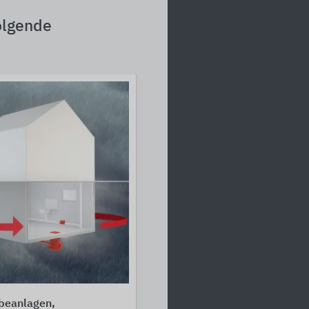
olgende
beanlagen,