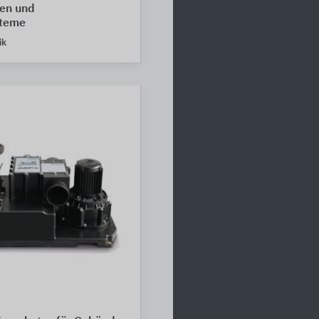
en und
steme
ik