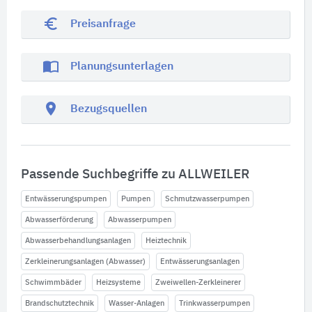
euro_symbol
Preisanfrage
import_contacts
Planungsunterlagen
location_on
Bezugsquellen
Passende Suchbegriffe zu ALLWEILER
Entwässerungspumpen
Pumpen
Schmutzwasserpumpen
Abwasserförderung
Abwasserpumpen
Abwasserbehandlungsanlagen
Heiztechnik
Zerkleinerungsanlagen (Abwasser)
Entwässerungsanlagen
Schwimmbäder
Heizsysteme
Zweiwellen-Zerkleinerer
Brandschutztechnik
Wasser-Anlagen
Trinkwasserpumpen