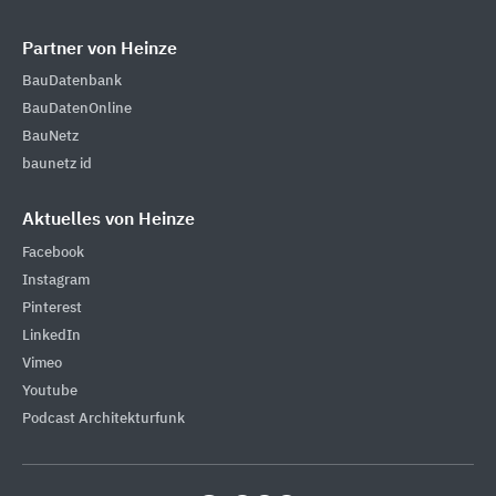
Partner von Heinze
BauDatenbank
BauDatenOnline
BauNetz
baunetz id
Aktuelles von Heinze
Facebook
Instagram
Pinterest
LinkedIn
Vimeo
Youtube
Podcast Architekturfunk