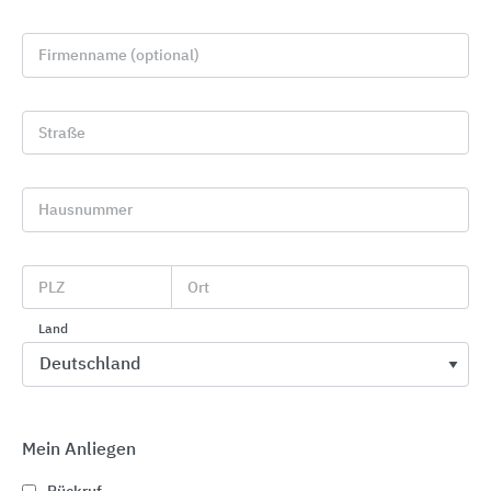
Firmenname (optional)
Straße
Hausnummer
MEA Fenstersysteme und Einbauelemente
PLZ
Ort
MEA Bautechnik
Land
Mein Anliegen