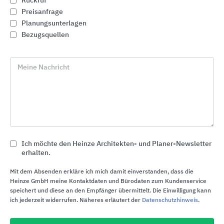
Rückruf
Preisanfrage
Planungsunterlagen
Bezugsquellen
Meine Nachricht
Ich möchte den Heinze Architekten- und Planer-Newsletter
erhalten.
Fassadengestaltung und Fassadendämmung
CAPAROL Farben Lacke Bautenschutz
Mit dem Absenden erkläre ich mich damit einverstanden, dass die
Heinze GmbH meine Kontaktdaten und Bürodaten zum Kundenservice
speichert und diese an den Empfänger übermittelt. Die Einwilligung kann
ich jederzeit widerrufen. Näheres erläutert der
Datenschutzhinweis
.