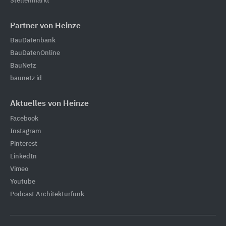
Stellenmarkt
Partner von Heinze
BauDatenbank
BauDatenOnline
BauNetz
baunetz id
Aktuelles von Heinze
Facebook
Instagram
Pinterest
LinkedIn
Vimeo
Youtube
Podcast Architekturfunk