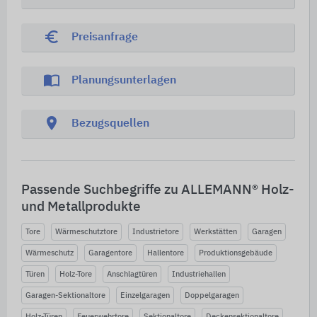
euro_symbol
Preisanfrage
import_contacts
Planungsunterlagen
location_on
Bezugsquellen
Passende Suchbegriffe zu ALLEMANN® Holz-
und Metallprodukte
Tore
Wärmeschutztore
Industrietore
Werkstätten
Garagen
Wärmeschutz
Garagentore
Hallentore
Produktionsgebäude
Türen
Holz-Tore
Anschlagtüren
Industriehallen
Garagen-Sektionaltore
Einzelgaragen
Doppelgaragen
Holz-Türen
Feuerwehrtore
Sektionaltore
Deckensektionaltore