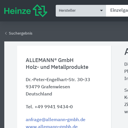
Hersteller
Suchergebnis
ALLEMANN® GmbH
D
Holz- und Metallprodukte
P
I
Dr.-Peter-Engelhart-Str. 30-33
93479
Grafenwiesen
S
Deutschland
K
Z
Tel. +49 9941 9434-0
w
anfrage@allemann-gmbh.de
www.allemann-gmbh.de