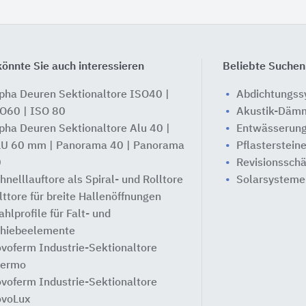
önnte Sie auch interessieren
Beliebte Suchen
pha Deuren Sektionaltore ISO40 |
Abdichtungs
O60 | ISO 80
Akustik-Däm
pha Deuren Sektionaltore Alu 40 |
Entwässerung
U 60 mm | Panorama 40 | Panorama
Pflasterstein
0
Revisionssch
hnelllauftore als Spiral- und Rolltore
Solarsysteme
lttore für breite Hallenöffnungen
ahlprofile für Falt- und
hiebeelemente
voferm Industrie-Sektionaltore
hermo
voferm Industrie-Sektionaltore
voLux