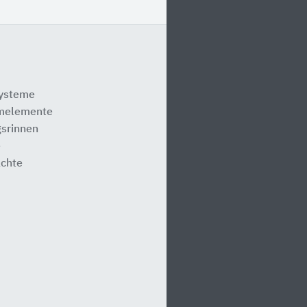
systeme
melemente
srinnen
e
ächte