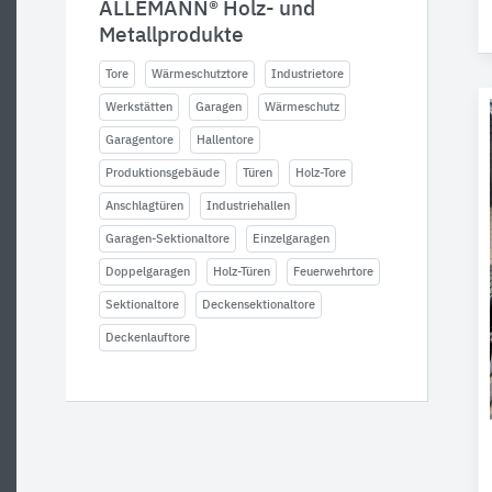
ALLEMANN® Holz- und
Metallprodukte
Tore
Wärmeschutztore
Industrietore
Werkstätten
Garagen
Wärmeschutz
Garagentore
Hallentore
Produktionsgebäude
Türen
Holz-Tore
Anschlagtüren
Industriehallen
Garagen-Sektionaltore
Einzelgaragen
Doppelgaragen
Holz-Türen
Feuerwehrtore
Sektionaltore
Deckensektionaltore
Deckenlauftore