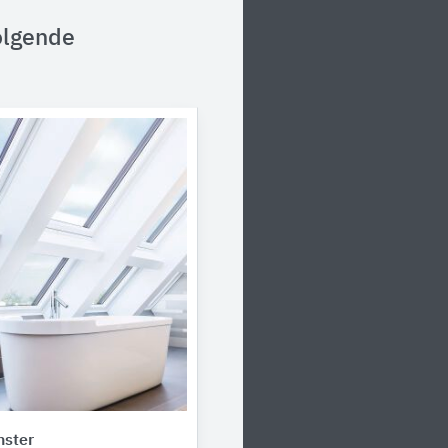
olgende
nster