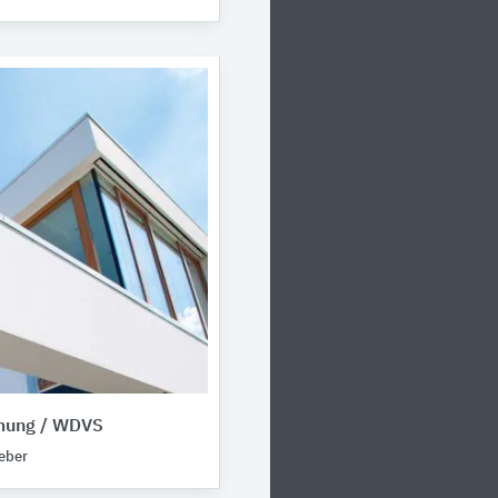
ung / WDVS
eber