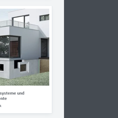
systeme und
nte
k