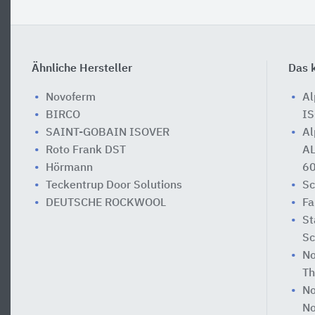
Ähnliche Hersteller
Das k
Novoferm
Al
BIRCO
IS
SAINT-GOBAIN ISOVER
Al
Roto Frank DST
AL
Hörmann
6
Teckentrup Door Solutions
Sc
DEUTSCHE ROCKWOOL
Fa
St
Sc
No
T
No
No