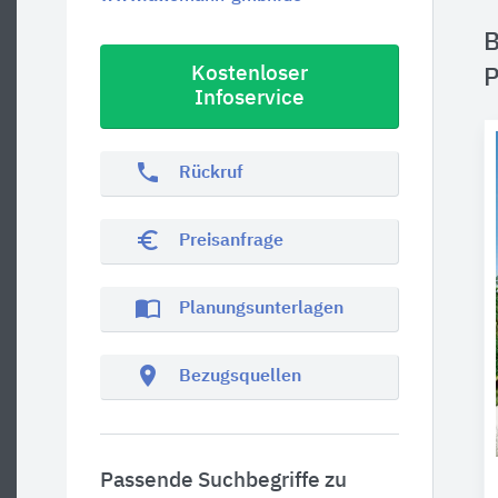
B
Kostenloser
P
Infoservice
phone
Rückruf
euro_symbol
Preisanfrage
import_contacts
Planungsunterlagen
location_on
Bezugsquellen
Passende Suchbegriffe zu