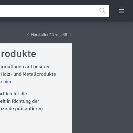
Hersteller 11 von 45
produkte
formationen auf unserer
 Holz- und Metallprodukte
te
hier
.
tlich für die
it in Richtung der
inze.de präsentieren