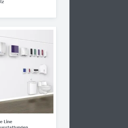
lz
e Line
usstattungen