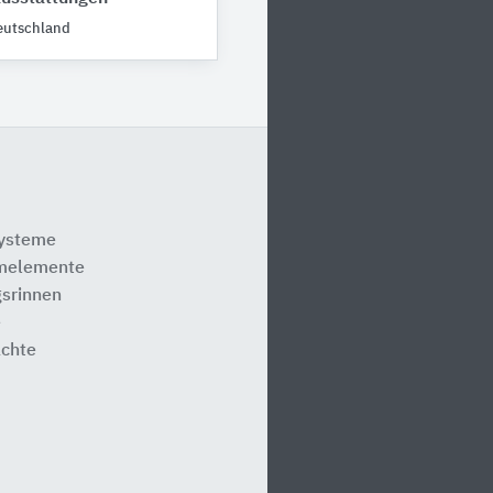
eutschland
systeme
melemente
srinnen
e
ächte