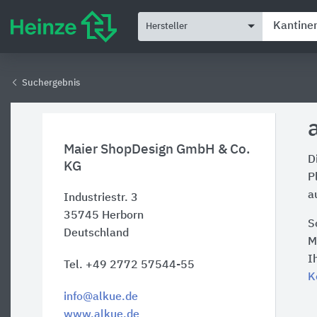
Hersteller
Suchergebnis
Maier ShopDesign GmbH & Co.
D
KG
P
a
Industriestr. 3
35745
Herborn
S
Deutschland
M
I
Tel. +49 2772 57544-55
K
info@alkue.de
www.alkue.de