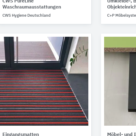
CWS PureLine
Umkleide-, B
Waschraumausstattungen
Objekteinric
CWS Hygiene Deutschland
C+P Möbelsyst
Eingangsmatten
Möbel- und 