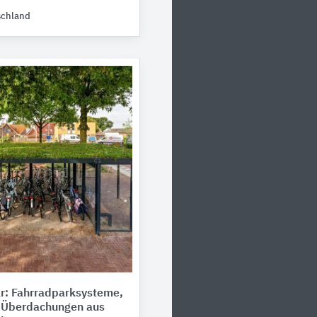
schland
r: Fahrradparksysteme,
d Überdachungen aus