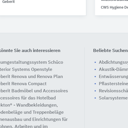
Geberit
CWS Hygiene D
önnte Sie auch interessieren
Beliebte Suchen
umgestaltungssystem Schüco
Abdichtungs
terior Systems Openstyle
Akustik-Däm
berit Renova und Renova Plan
Entwässerung
berit Renova Compact
Pflasterstein
berit Badmöbel und Accessoires
Revisionssch
cessoires für das Hotelbad
Solarsysteme
kton® - Wandbekleidungen,
denbeläge und Treppenbeläge
nenausbau und Einrichtungen für
hnen, Arbeiten und im