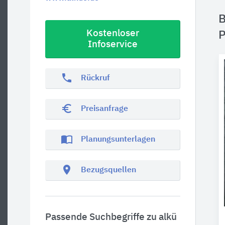
B
Kostenloser
P
Infoservice
phone
Rückruf
euro_symbol
Preisanfrage
import_contacts
Planungsunterlagen
location_on
Bezugsquellen
Passende Suchbegriffe zu alkü