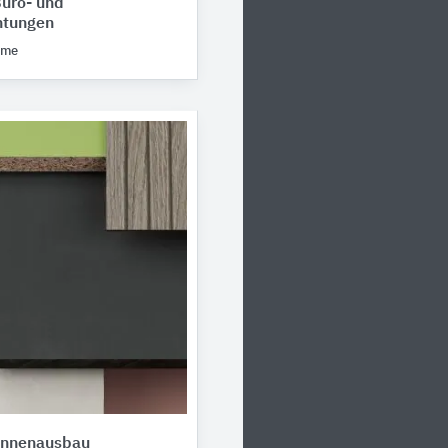
üro- und
htungen
eme
Innenausbau