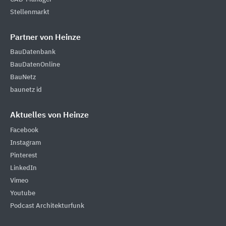
Stellenmarkt
Partner von Heinze
BauDatenbank
BauDatenOnline
BauNetz
baunetz id
Aktuelles von Heinze
Facebook
Instagram
Pinterest
LinkedIn
Vimeo
Youtube
Podcast Architekturfunk