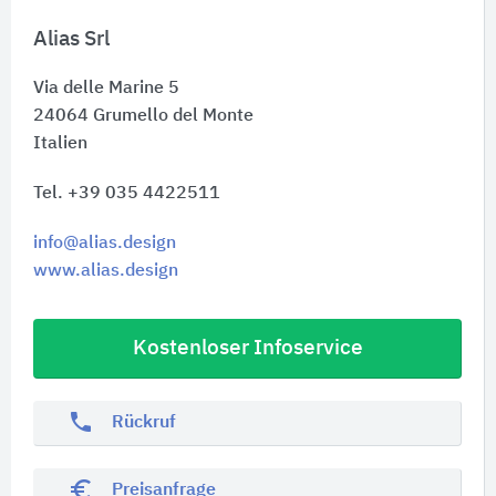
Alias Srl
Via delle Marine 5
24064
Grumello del Monte
Italien
Tel. +39 035 4422511
info@alias.design
www.alias.design
Kostenloser Infoservice
phone
Rückruf
euro_symbol
Preisanfrage