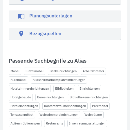
import_contacts
Planungsunterlagen
location_on
Bezugsquellen
Passende Suchbegriffe zu Alias
Möbel
Einzelmöbel
Bankeinrichtungen
Arbeitszimmer
Büromöbel
Bildschirmarbeitsplatzeinrichtungen
Hotelzimmereinrichtungen
Bibliotheken
Einrichtungen
Hotelgebäude
Büroeinrichtungen
Bibliothekeneinrichtungen
Hoteleinrichtungen
Konferenzraumeinrichtungen
Parkmöbel
Terrassenmöbel
Wohnzimmereinrichtungen
Wohnräume
Außenmöblierungen
Restaurants
Innenraumausstattungen