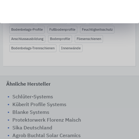
Wände
Profilbausysteme
Folie
Fliesen-Wände
Wandbeläge
Abschlussprofile
Fliesen-Verlegeprodukte
Fliesen-Verlegung
Fliesenprofile
Plattenverlegung
Balkone
Balkonböden
Bodenbelags-Profile
Fußbodenprofile
Feuchtigkeitsschutz
Anschlussausbildung
Bodenprofile
Fliesenschienen
Bodenbelags-Trennschienen
Innenwände
Ähnliche Hersteller
Schlüter-Systems
Küberit Profile Systems
Blanke Systems
Protektorwerk Florenz Maisch
Sika Deutschland
Agrob Buchtal Solar Ceramics