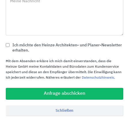
Meine Nachricht
location_on
Bezugsquellen
Mehr von alferproline auf
Ich möchte den Heinze Architekten- und Planer-Newsletter
erhalten.
Alle Inhalte von alferproline
Mit dem Absenden erkläre ich mich damit einverstanden, dass die
Heinze GmbH meine Kontaktdaten und Bürodaten zum Kundenservice
Produktinformationen
speichert und diese an den Empfänger übermittelt. Die Einwilligung kann
ich jederzeit widerrufen. Näheres erläutert der
Datenschutzhinweis
.
Ausschreibungstexte
Alle Inhalte anzeigen
Anfrage abschicken
Schließen
Passende Suchbegriffe zu alferproline
Profile
Bodenbeläge
Böden
Fliesenböden
Verlegung