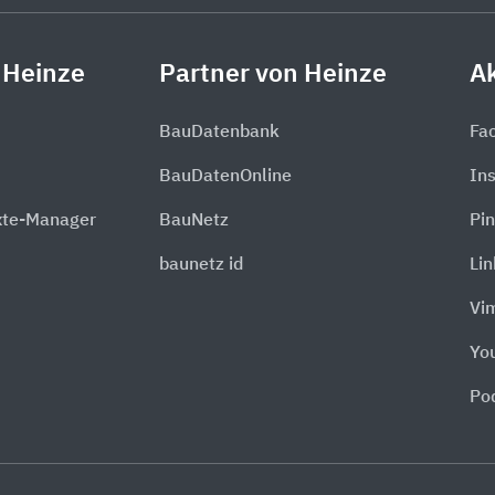
 Heinze
Partner von Heinze
Ak
BauDatenbank
Fa
BauDatenOnline
In
xte-Manager
BauNetz
Pin
baunetz id
Li
Vi
Yo
Po