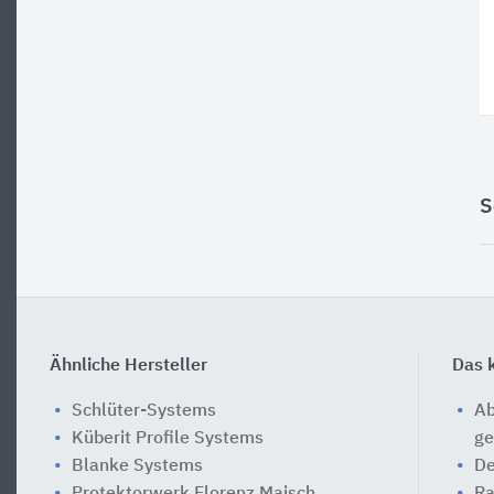
S
Ähnliche Hersteller
Das k
Schlüter-Systems
Ab
Küberit Profile Systems
ge
Blanke Systems
De
Protektorwerk Florenz Maisch
Ra