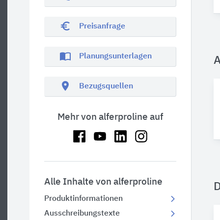
euro_symbol
Preisanfrage
import_contacts
Planungsunterlagen
A
location_on
Bezugsquellen
Mehr von alferproline auf
Alle Inhalte von alferproline
Produktinformationen
Ausschreibungstexte