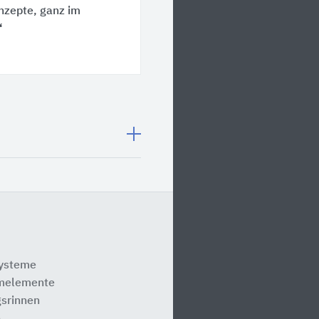
nzepte, ganz im
“
systeme
melemente
srinnen
e