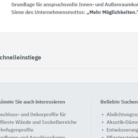
Grundlage für anspruchsvolle Innen- und Außenraumko
Sinne des Unternehmensmottos:
„Mehr Möglichkeiten.
chnelleinstiege
önnte Sie auch interessieren
Beliebte Suchen
schluss- und Dekorprofile für
Abdichtungs
flieste Wände und Sockelbereiche
Akustik-Däm
hnfugenprofile
Entwässerung
ndfugen und Anschlussfugen
Pflasterstein