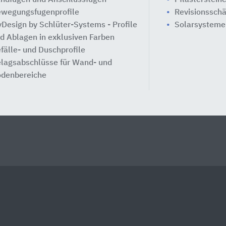
wegungsfugenprofile
Revisionssch
Design by Schlüter-Systems - Profile
Solarsysteme
d Ablagen in exklusiven Farben
fälle- und Duschprofile
lagsabschlüsse für Wand- und
denbereiche