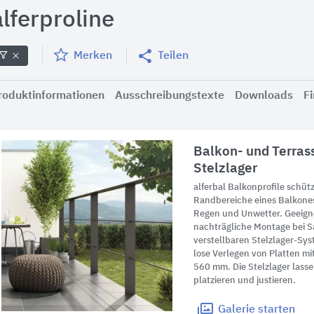
alferproline
Merken
Teilen
roduktinformationen
Ausschreibungstexte
Downloads
F
Balkon- und Terrass
Stelzlager
alferbal Balkonprofile schüt
Randbereiche eines Balkones
Regen und Unwetter. Geeigne
nachträgliche Montage bei S
verstellbaren Stelzlager-Sys
lose Verlegen von Platten m
560 mm. Die Stelzlager lasse
platzieren und justieren.
Galerie
starten