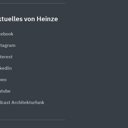
tuelles von Heinze
cebook
stagram
terest
nkedIn
meo
utube
dcast Architekturfunk