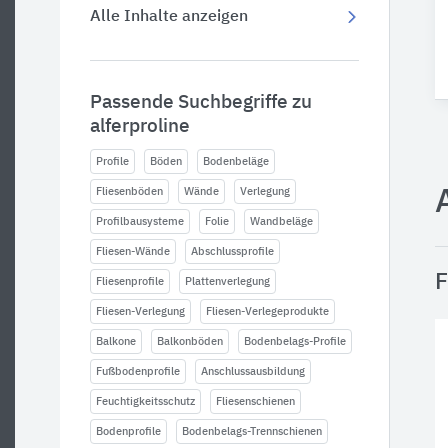
Alle Inhalte anzeigen
Passende Suchbegriffe zu
alferproline
Profile
Böden
Bodenbeläge
Fliesenböden
Wände
Verlegung
Profilbausysteme
Folie
Wandbeläge
Fliesen-Wände
Abschlussprofile
F
Fliesenprofile
Plattenverlegung
Fliesen-Verlegung
Fliesen-Verlegeprodukte
Balkone
Balkonböden
Bodenbelags-Profile
Fußbodenprofile
Anschlussausbildung
Feuchtigkeitsschutz
Fliesenschienen
Bodenprofile
Bodenbelags-Trennschienen