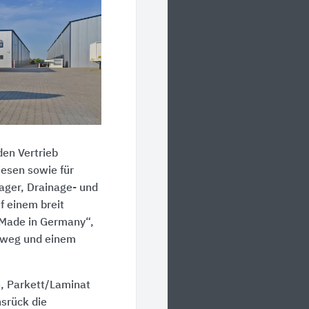
den Vertrieb
iesen sowie für
ager, Drainage- und
f einem breit
„Made in Germany“,
nweg und einem
e, Parkett/Laminat
nsrück die