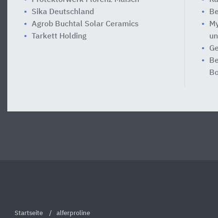
Sika Deutschland
Be
Agrob Buchtal Solar Ceramics
My
Tarkett Holding
un
Ge
Be
Bo
Startseite
alferproline