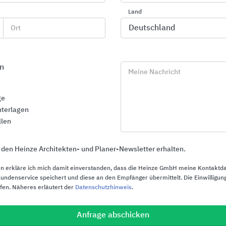
Dr. Schutz
Land
Ort
n
Meine Nachricht
ge
terlagen
llen
 den Heinze Architekten- und Planer-Newsletter erhalten.
n erkläre ich mich damit einverstanden, dass die Heinze GmbH meine Kontaktd
ndenservice speichert und diese an den Empfänger übermittelt. Die Einwilligung
ufen. Näheres erläutert der
Datenschutzhinweis
.
ARDEX PANDOMO:
HASIT Lösun
Oberflächengestaltung mit
Anfrage abschicken
HASIT Trockenm
Zementspachtelmassen für Böden +