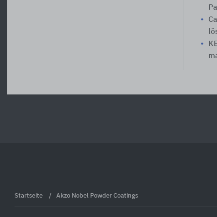
Pa
Ca
lö
KE
ma
Startseite
Akzo Nobel Powder Coatings