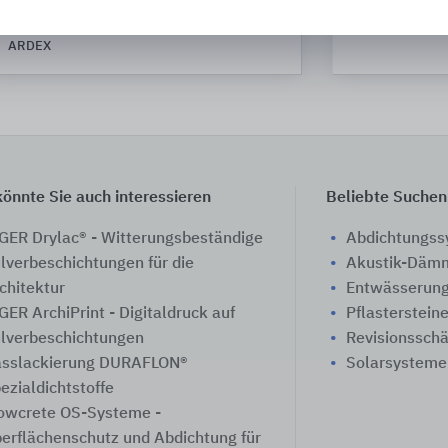
Wände
ARDEX
önnte Sie auch interessieren
Beliebte Suchen
GER Drylac® - Witterungsbeständige
Abdichtungs
lverbeschichtungen für die
Akustik-Däm
chitektur
Entwässerung
GER ArchiPrint - Digitaldruck auf
Pflasterstein
lverbeschichtungen
Revisionssch
sslackierung DURAFLON®
Solarsysteme
ezialdichtstoffe
owcrete OS-Systeme -
erflächenschutz und Abdichtung für