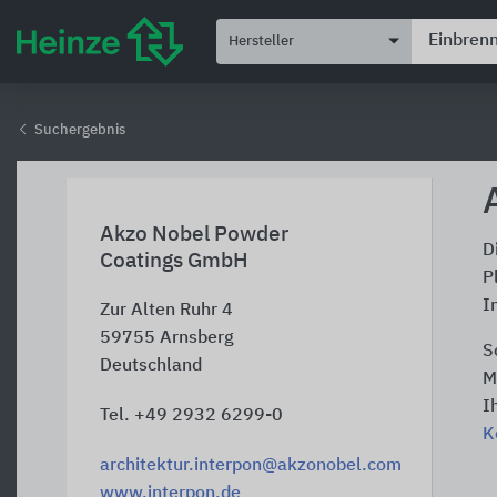
Hersteller
Suchergebnis
Akzo Nobel Powder
D
Coatings GmbH
P
I
Zur Alten Ruhr 4
59755
Arnsberg
S
Deutschland
M
I
Tel. +49 2932 6299-0
K
architektur.interpon@akzonobel.com
www.interpon.de