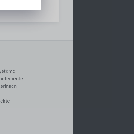
systeme
melemente
srinnen
e
ächte