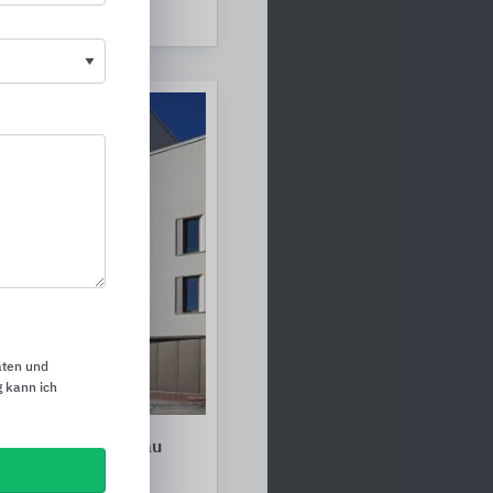
aten und
 kann ich
gen für den Neubau
örtel