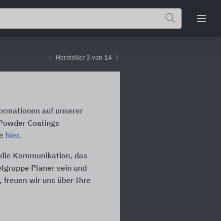
Hersteller 3 von 14
formationen auf unserer
 Powder Coatings
te
hier
.
r die Kommunikation, das
ielgruppe Planer sein und
 freuen wir uns über Ihre