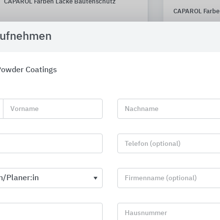
CAPAROL Farben Lacke Bautenschutz
CAPAROL Farbe
aufnehmen
Powder Coatings
Vorname
Nachname
Telefon (optional)
Firmenname (optional)
Schutz und Renovierung von
Flachdach-S
Hausnummer
Bodenbelägen
Paul Bauder