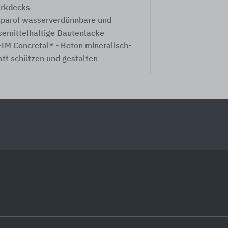
rkdecks
parol ​wasserverdünnbare und
semittelhaltige Bautenlacke
IM Concretal® - Beton mineralisch-
tt schützen und gestalten