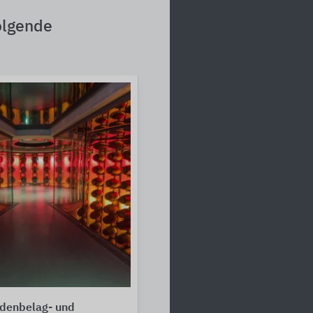
olgende
odenbelag- und