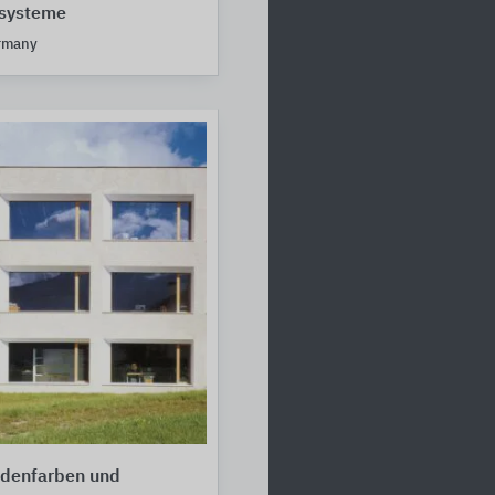
systeme
rmany
adenfarben und