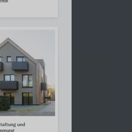
teme
taltung und
ämmung