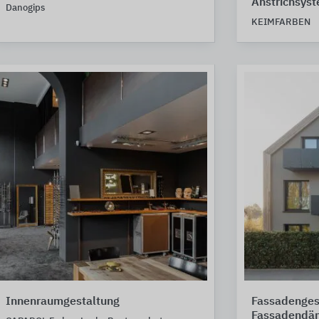
Anstrichsys
Danogips
KEIMFARBEN
Innenraumgestaltung
Fassadenges
Fassadend