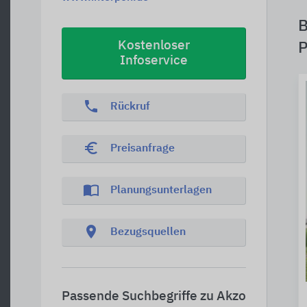
B
Kostenloser
P
Infoservice
phone
Rückruf
euro_symbol
Preisanfrage
import_contacts
Planungsunterlagen
location_on
Bezugsquellen
Passende Suchbegriffe zu Akzo