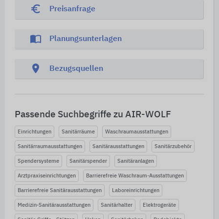
euro_symbol
Preisanfrage
import_contacts
Planungsunterlagen
location_on
Bezugsquellen
Passende Suchbegriffe zu AIR-WOLF
Einrichtungen
Sanitärräume
Waschraumausstattungen
Sanitärraumausstattungen
Sanitärausstattungen
Sanitärzubehör
Spendersysteme
Sanitärspender
Sanitäranlagen
Arztpraxiseinrichtungen
Barrierefreie Waschraum-Ausstattungen
Barrierefreie Sanitärausstattungen
Laboreinrichtungen
Medizin-Sanitärausstattungen
Sanitärhalter
Elektrogeräte