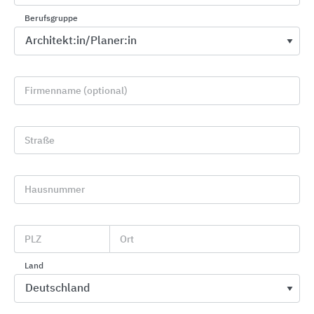
Berufsgruppe
Firmenname (optional)
Straße
Sanitärraumausstattungen aus Edelstahl
KWC Aquarotter
Hausnummer
PLZ
Ort
Land